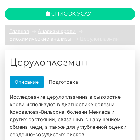
СПИСОК УСЛУГ
Главная
→
Анализы крови
→
Биохимические анализы
→
Церулоплазмин
Церулоплазмин
Описание
Подготовка
Исследование церулоплазмина в сыворотке
крови используют в диагностике болезни
Коновалова-Вильсона, болезни Менкеса и
других состояний, связанных с нарушением
обмена меди, а также для углубленной оценки
сердечно-сосудистых рисков.