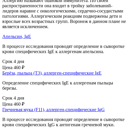
Аллергию называют ошибкой иммунитета. По своей
распространенности она входит в тройку заболеваний-
лидеров наравне с онкологическими, сердечно-сосудистыми
патологиями. Аллергическим реакциям подвержены дети и
взрослые всех возрастных групп. Воронеж в данном плане не
является исключением.
Апельсин, IgE
В процессе исследования проводят определение в сыворотке
крови специфических IgE к аллергенам апельсина.
Срок 4 дня
Цена
460 ₽
Берёза, пыльца (Т3), аллерген-специфические IgЕ
Определение специфических IgE к аллергенам пыльцы
березы.
Срок 4 дня
Цена
460 ₽
Гречневая мука (F11), аллерген-специфические IgG
В процессе исследования проводят определение в сыворотке
крови специфических IgG к антигенам гречневой муки.