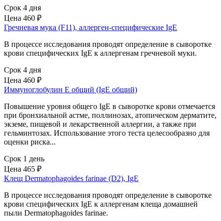
Срок 4 дня
Цена
460 ₽
Гречневая мука (F11), аллерген-специфические IgЕ
В процессе исследования проводят определение в сыворотке
крови специфических IgE к аллергенам гречневой муки.
Срок 4 дня
Цена
460 ₽
Иммуноглобулин Е общий (IgE общий)
Повышение уровня общего IgE в сыворотке крови отмечается
при бронхиальной астме, поллинозах, атопическом дерматите,
экземе, пищевой и лекарственной аллергии, а также при
гельминтозах. Использование этого теста целесообразно для
оценки риска...
Срок 1 день
Цена
465 ₽
Клещ Dermatophagoides farinae (D2), IgE
В процессе исследования проводят определение в сыворотке
крови специфических IgE к аллергенам клеща домашней
пыли Dermatophagoides farinae.