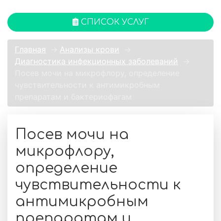
СПИСОК УСЛУГ
Главная
→
Анализы крови
→
Диагностика инфекционных заболеваний
→
Посев мочи на микрофлору, определение
чувствительности к антимикробным
препаратам и бактериофагам
Посев мочи на
микрофлору,
определение
чувствительности к
антимикробным
препаратам и