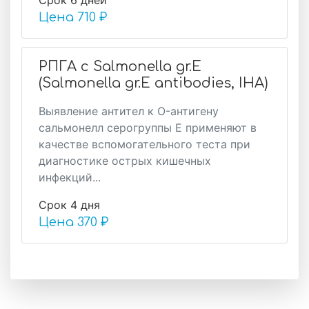
Срок 6 дней
Цена
710 ₽
РПГА с Salmonella gr.E
(Salmonella gr.E antibodies, IHA)
Выявление антител к O-антигену
сальмонелл серогруппы E применяют в
качестве вспомогательного теста при
диагностике острых кишечных
инфекций...
Срок 4 дня
Цена
370 ₽