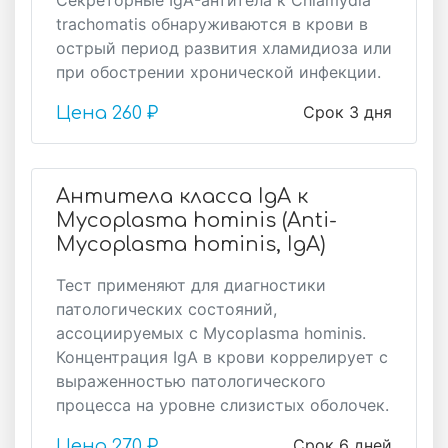
Секреторные IgA-антитела к Chlamydia
trachomatis обнаруживаются в крови в
острый период развития хламидиоза или
при обострении хронической инфекции.
Срок 3 дня
Цена
260 ₽
Антитела класса IgA к
Mycoplasma hominis (Anti-
Mycoplasma hominis, IgA)
Тест применяют для диагностики
патологических состояний,
ассоциируемых с Mycoplasma hominis.
Концентрация IgA в крови коррелирует с
выраженностью патологического
процесса на уровне слизистых оболочек.
Срок 6 дней
Цена
270 ₽