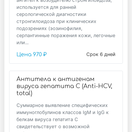
антител к возбудителю стронгилоидоза,
используется для ранней
серологической диагностики
стронгилоидоза при клинических
подозрениях (эозинофилия,
серпантинные поражения кожи, легочные
или...
Срок 6 дней
Цена
970 ₽
Антитела к антигенам
вируса гепатита C (Anti-HCV,
total)
Суммарное выявление специфических
иммуноглобулинов классов IgM и IgG к
белкам вируса гепатита С
свидетельствует о возможной