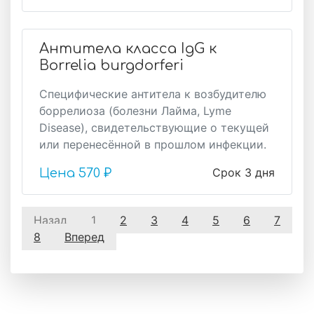
Антитела класса IgG к
Borrelia burgdorferi
Специфические антитела к возбудителю
боррелиоза (болезни Лайма, Lyme
Disease), свидетельствующие о текущей
или перенесённой в прошлом инфекции.
Срок 3 дня
Цена
570 ₽
Назад
1
2
3
4
5
6
7
8
Вперед