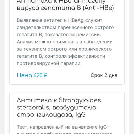
Антитела к HBе-антигену
вируса гепатита B (Anti-HBе)
Выявление антител к HBеAg служит
свидетельством перенесенного острого
гепатита В, показателем ремиссии.
Анализ можно применять в наблюдении
за течением острого или хронического
гепатита В, контроля эффективности
противовирусной терапии.
Срок 2 дня
Цена
620 ₽
Антитела к Strongyloides
stercoralis, возбудителю
стронгилоидоза, IgG
Тест, направленный на выявление IgG-