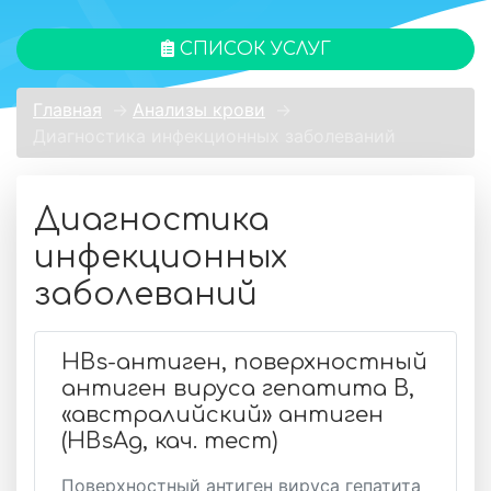
СПИСОК УСЛУГ
Главная
→
Анализы крови
→
Диагностика инфекционных заболеваний
Диагностика
инфекционных
заболеваний
HBs-антиген, поверхностный
антиген вируса гепатита B,
«австралийский» антиген
(HBsAg, кач. тест)
Поверхностный антиген вируса гепатита