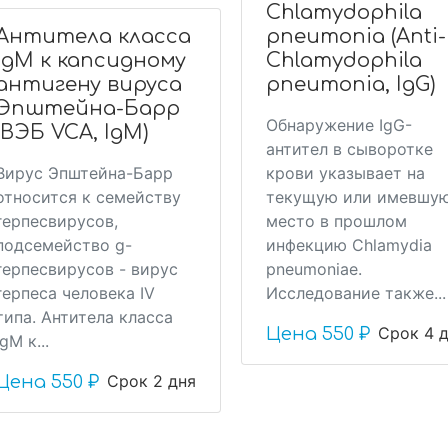
Chlamydophila
Антитела класса
pneumonia (Anti-
IgM к капсидному
Chlamydophila
антигену вируса
pneumonia, IgG)
Эпштейна-Барр
Обнаружение IgG-
(ВЭБ VCA, IgM)
антител в сыворотке
Вирус Эпштейна-Барр
крови указывает на
относится к семейству
текущую или имевшу
герпесвирусов,
место в прошлом
подсемейство g-
инфекцию Chlamydia
герпесвирусов - вирус
pneumoniae.
герпеса человека IV
Исследование также...
типа. Антитела класса
Срок 4 
Цена
550 ₽
IgM к...
Срок 2 дня
Цена
550 ₽