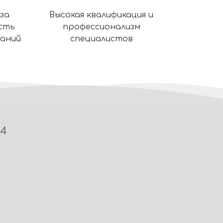
за
Высокая квалификация и
сть
профессионализм
ваний
специалистов
24