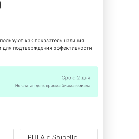
)
спользуют как показатель наличия
им для подтверждения эффективности
Срок: 2 дня
Не считая день приема биоматериала
РПГА с Shigella