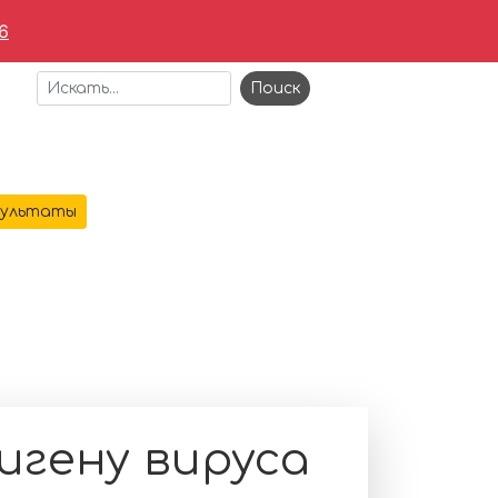
6
+7 473 221-64-69
зультаты
АЯ
О КОМПАНИИ
УСЛУГИ
КОНТАКТЫ
заболеваний
→
игену вируса