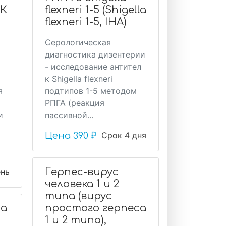
НК
flexneri 1-5 (Shigella
flexneri 1-5, IHA)
Серологическая
диагностика дизентерии
- исследование антител
к Shigella flexneri
я
подтипов 1-5 методом
РПГА (реакция
и
пассивной...
Срок 4 дня
Цена
390 ₽
Герпес-вирус
ень
человека 1 и 2
типа (вирус
са
простого герпеса
1 и 2 типа),