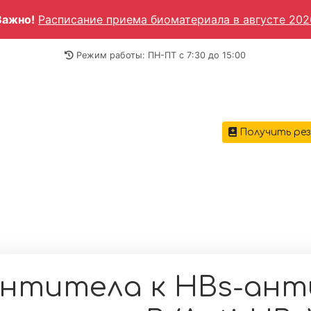
Важно!
Расписание приема биоматериала в августе 202
Режим работы: ПН-ПТ c 7:30 до 15:00
Получить ре
ГЛАВН
вная
→
Анализы крови
→
Диагностика инфекционных 
итела к HBs-антигену вируса гепатита B (Anti-HBs)
нтитела к HBs-ант