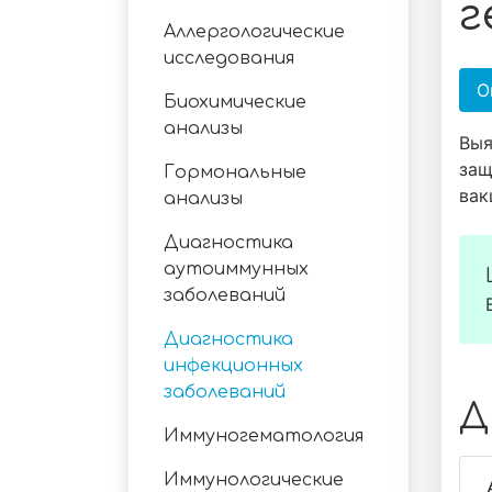
г
Аллергологические
исследования
О
Биохимические
анализы
Выя
защ
Гормональные
вак
анализы
Диагностика
аутоиммунных
заболеваний
Диагностика
инфекционных
заболеваний
Д
Иммуногематология
Иммунологические