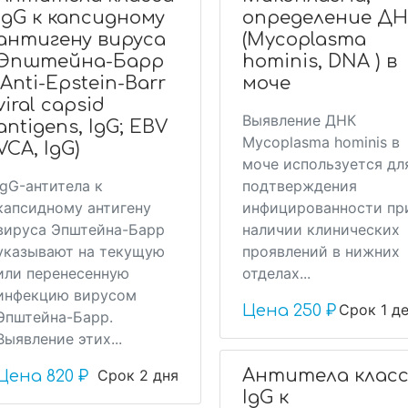
IgG к капсидному
определение Д
антигену вируса
(Mycoplasma
Эпштейна-Барр
hominis, DNA ) в
(Anti-Epstein-Barr
моче
viral capsid
Выявление ДНК
antigens, IgG; EBV
Mycoplasma hominis в
VCA, IgG)
моче используется дл
IgG-антитела к
подтверждения
капсидному антигену
инфицированности пр
вируса Эпштейна-Барр
наличии клинических
указывают на текущую
проявлений в нижних
или перенесенную
отделах...
инфекцию вирусом
Срок 1 д
Цена
250 ₽
Эпштейна-Барр.
Выявление этих...
Антитела клас
Срок 2 дня
Цена
820 ₽
IgG к