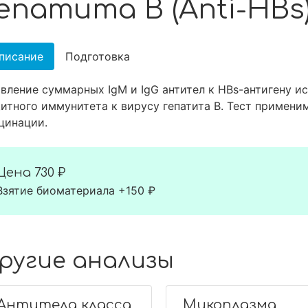
епатита B (Anti-HBs
писание
Подготовка
вление суммарных IgM и IgG антител к HBs-антигену и
итного иммунитета к вирусу гепатита В. Тест примен
цинации.
Цена
730 ₽
Взятие биоматериала +150 ₽
ругие анализы
Антитела класса
Микоплазма,