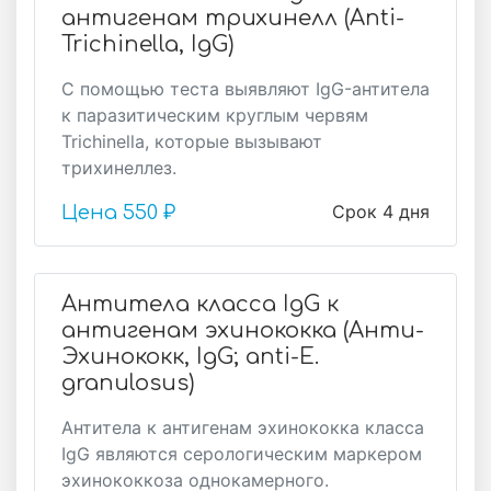
антигенам трихинелл (Anti-
Trichinella, IgG)
С помощью теста выявляют IgG-антитела
к паразитическим круглым червям
Trichinella, которые вызывают
трихинеллез.
Срок 4 дня
Цена
550 ₽
Антитела класса IgG к
антигенам эхинококка (Анти-
Эхинококк, IgG; anti-E.
granulosus)
Антитела к антигенам эхинококка класса
IgG являются серологическим маркером
эхинококкоза однокамерного.