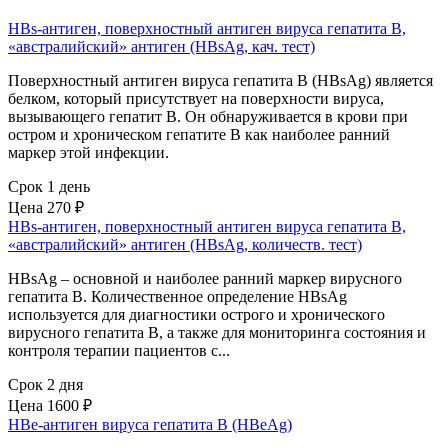
HBs-антиген, поверхностный антиген вируса гепатита B,
«австралийский» антиген (HBsAg, кач. тест)
Поверхностный антиген вируса гепатита В (HВsAg) является
белком, который присутствует на поверхности вируса,
вызывающего гепатит В. Он обнаруживается в крови при
остром и хроническом гепатите В как наиболее ранний
маркер этой инфекции.
Срок 1 день
Цена
270 ₽
HBs-антиген, поверхностный антиген вируса гепатита B,
«австралийский» антиген (HBsAg, количеств. тест)
HBsAg – основной и наиболее ранний маркер вирусного
гепатита В. Количественное определение HBsAg
используется для диагностики острого и хронического
вирусного гепатита В, а также для мониторинга состояния и
контроля терапии пациентов с...
Срок 2 дня
Цена
1600 ₽
HBе-антиген вируса гепатита В (HBеAg)