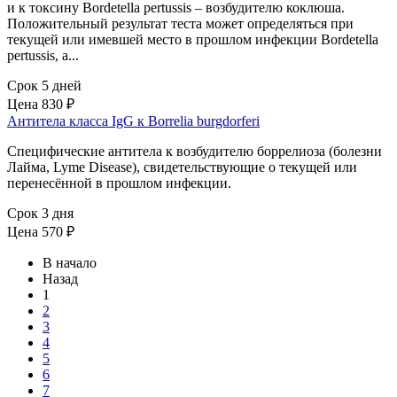
и к токсину Bordetella pertussis – возбудителю коклюша.
Положительный результат теста может определяться при
текущей или имевшей место в прошлом инфекции Bordetella
pertussis, а...
Срок 5 дней
Цена
830 ₽
Антитела класса IgG к Borrelia burgdorferi
Специфические антитела к возбудителю боррелиоза (болезни
Лайма, Lyme Disease), свидетельствующие о текущей или
перенесённой в прошлом инфекции.
Срок 3 дня
Цена
570 ₽
В начало
Назад
1
2
3
4
5
6
7