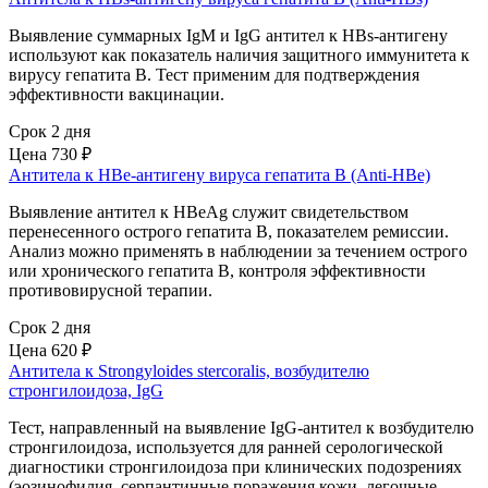
Выявление суммарных IgM и IgG антител к HBs-антигену
используют как показатель наличия защитного иммунитета к
вирусу гепатита В. Тест применим для подтверждения
эффективности вакцинации.
Срок 2 дня
Цена
730 ₽
Антитела к HBе-антигену вируса гепатита B (Anti-HBе)
Выявление антител к HBеAg служит свидетельством
перенесенного острого гепатита В, показателем ремиссии.
Анализ можно применять в наблюдении за течением острого
или хронического гепатита В, контроля эффективности
противовирусной терапии.
Срок 2 дня
Цена
620 ₽
Антитела к Strongyloides stercoralis, возбудителю
стронгилоидоза, IgG
Тест, направленный на выявление IgG-антител к возбудителю
стронгилоидоза, используется для ранней серологической
диагностики стронгилоидоза при клинических подозрениях
(эозинофилия, серпантинные поражения кожи, легочные