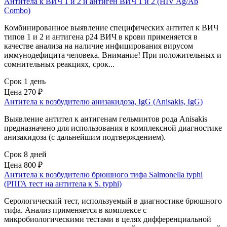
Антитела к ВИЧ 1 и 2 и антиген ВИЧ 1 и 2 (HIV Ag/Ab
Combo)
Комбинированное выявление специфических антител к ВИЧ
типов 1 и 2 и антигена р24 ВИЧ в крови применяется в
качестве анализа на наличие инфицирования вирусом
иммунодефицита человека. Внимание! При положительных и
сомнительных реакциях, срок...
Срок 1 день
Цена
270 ₽
Антитела к возбудителю анизакидоза, IgG (Anisakis, IgG)
Выявление антител к антигенам гельминтов рода Anisakis
предназначено для использования в комплексной диагностике
анизакидоза (с дальнейшим подтверждением).
Срок 8 дней
Цена
800 ₽
Антитела к возбудителю брюшного тифа Salmonella typhi
(РПГА тест на антитела к S. typhi)
Серологический тест, используемый в диагностике брюшного
тифа. Анализ применяется в комплексе с
микробиологическими тестами в целях дифференциальной