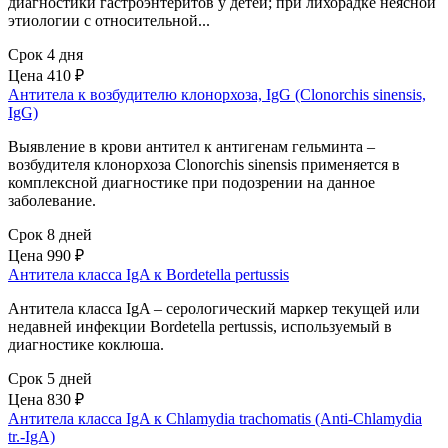
диагностики гастроэнтеритов у детей; при лихорадке неясной
этиологии с относительной...
Срок 4 дня
Цена
410 ₽
Антитела к возбудителю клонорхоза, IgG (Clonorchis sinensis,
IgG)
Выявление в крови антител к антигенам гельминта –
возбудителя клонорхоза Clonorchis sinensis применяется в
комплексной диагностике при подозрении на данное
заболевание.
Срок 8 дней
Цена
990 ₽
Антитела класса IgA к Bordetella pertussis
Антитела класса IgA – серологический маркер текущей или
недавней инфекции Bordetella pertussis, используемый в
диагностике коклюша.
Срок 5 дней
Цена
830 ₽
Антитела класса IgA к Chlamydia trachomatis (Anti-Chlamydia
tr.-IgA)