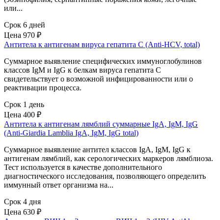
или...
Срок 6 дней
Цена
970 ₽
Антитела к антигенам вируса гепатита C (Anti-HCV, total)
Суммарное выявление специфических иммуноглобулинов
классов IgM и IgG к белкам вируса гепатита С
свидетельствует о возможной инфицированности или о
реактивации процесса.
Срок 1 день
Цена
400 ₽
Антитела к антигенам лямблий суммарные IgA, IgM, IgG
(Anti-Giardia Lamblia IgA, IgM, IgG total)
Суммарное выявление антител классов IgA, IgM, IgG к
антигенам лямблий, как серологических маркеров лямблиоза.
Тест используется в качестве дополнительного
диагностического исследования, позволяющего определить
иммунный ответ организма на...
Срок 4 дня
Цена
630 ₽