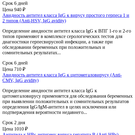
Срок 6 дней
Цена
940 ₽
Авидность антител класса IgG к вирусу простого герпеса 1 и
2 типов (Anti-HSV, IgG avidity)
Определение авидности антител класса IgG к ВПГ 1-го и 2-го
типов применяют в комплексе серологических тестов для
диагностики герпесвирусной инфекции, а также при
обследовании беременных при положительных и
сомнительных результатах...
Срок 6 дней
Цена
710 ₽
Авидность антител класса IgG к цитомегаловирусу (Anti-
CMV, IgG avidity)
Определение авидности антител класса IgG к
цитомегаловирусу применяется для обследования беременных
при выявлении положительных и сомнительных результатов
определения IgG/IgM-антител в целях исключения или
подтверждения вероятности недавнего...
Срок 2 дня
Цена
1010 ₽
Антитела к HBs-антигену вируса гепатита B (Anti-HBs)