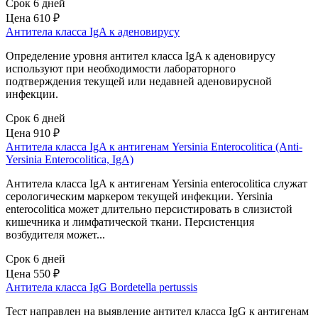
Срок 6 дней
Цена
610 ₽
Антитела класса IgA к аденовирусу
Определение уровня антител класса IgA к аденовирусу
используют при необходимости лабораторного
подтверждения текущей или недавней аденовирусной
инфекции.
Срок 6 дней
Цена
910 ₽
Антитела класса IgA к антигенам Yersinia Enterocolitica (Аnti-
Yersinia Enterocolitica, IgA)
Антитела класса IgA к антигенам Yersinia enterocolitica служат
серологическим маркером текущей инфекции. Yersinia
enterocolitica может длительно персистировать в слизистой
кишечника и лимфатической ткани. Персистенция
возбудителя может...
Срок 6 дней
Цена
550 ₽
Антитела класса IgG Bordetella pertussis
Тест направлен на выявление антител класса IgG к антигенам