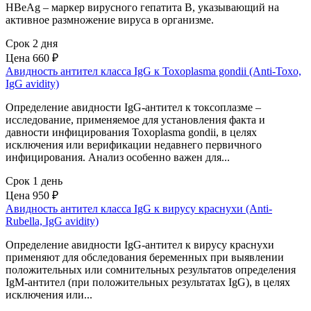
HBeAg – маркер вирусного гепатита В, указывающий на
активное размножение вируса в организме.
Срок 2 дня
Цена
660 ₽
Авидность антител класса IgG к Toxoplasma gondii (Anti-Toxo,
IgG avidity)
Определение авидности IgG-антител к токсоплазме –
исследование, применяемое для установления факта и
давности инфицирования Toxoplasma gondii, в целях
исключения или верификации недавнего первичного
инфицирования. Анализ особенно важен для...
Срок 1 день
Цена
950 ₽
Авидность антител класса IgG к вирусу краснухи (Anti-
Rubella, IgG avidity)
Определение авидности IgG-антител к вирусу краснухи
применяют для обследования беременных при выявлении
положительных или сомнительных результатов определения
IgM-антител (при положительных результатах IgG), в целях
исключения или...