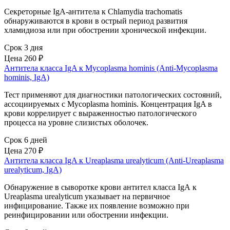
Секреторные IgA-антитела к Chlamydia trachomatis
обнаруживаются в крови в острый период развития
хламидиоза или при обострении хронической инфекции.
Срок 3 дня
Цена
260 ₽
Антитела класса IgA к Mycoplasma hominis (Anti-Mycoplasma
hominis, IgA)
Тест применяют для диагностики патологических состояний,
ассоциируемых с Mycoplasma hominis. Концентрация IgA в
крови коррелирует с выраженностью патологического
процесса на уровне слизистых оболочек.
Срок 6 дней
Цена
270 ₽
Антитела класса IgA к Ureaplasma urealyticum (Anti-Ureaplasma
urealyticum, IgA)
Обнаружение в сыворотке крови антител класса IgА к
Ureaplasma urealyticum указывает на первичное
инфицирование. Также их появление возможно при
реинфицировании или обострении инфекции.