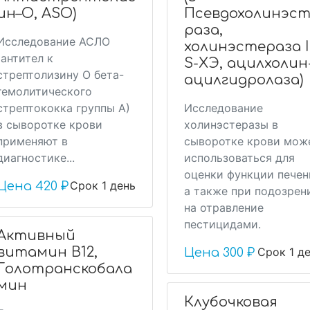
ин–О, ASO)
Псевдохолинэст
раза,
Исследование АСЛО
холинэстераза II
(антител к
S-ХЭ, ацилхолин
стрептолизину О бета-
ацилгидролаза)
гемолитического
стрептококка группы А)
Исследование
в сыворотке крови
холинэстеразы в
применяют в
сыворотке крови мож
диагностике...
использоваться для
оценки функции печен
Срок 1 день
Цена
420 ₽
а также при подозрен
на отравление
пестицидами.
Активный
витамин В12,
Срок 1 д
Цена
300 ₽
Голотранскобала
мин
Клубочковая