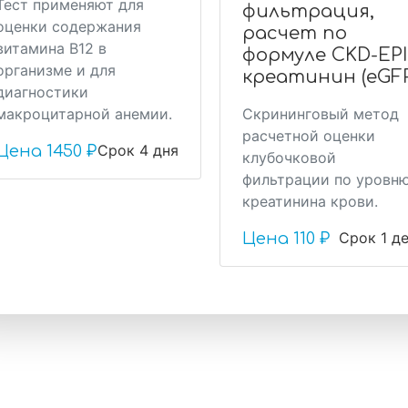
Тест применяют для
фильтрация,
оценки содержания
расчет по
витамина В12 в
формуле CKD-EPI
организме и для
креатинин (eGFR
диагностики
макроцитарной анемии.
Скрининговый метод
расчетной оценки
Срок 4 дня
Цена
1450 ₽
клубочковой
фильтрации по уровн
креатинина крови.
Срок 1 д
Цена
110 ₽