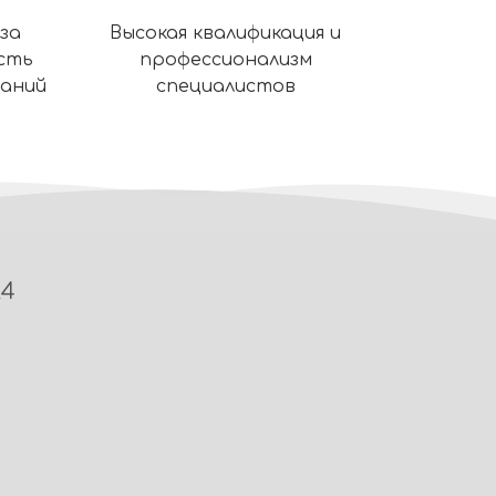
за
Высокая квалификация и
сть
профессионализм
ваний
специалистов
24