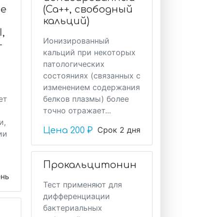
е
(Ca++, свободный
кальций)
,
Ионизированный
-
кальций при некоторых
патологических
состояниях (связанных с
изменением содержания
ет
белков плазмы) более
точно отражает...
и,
Срок 2 дня
Цена
200 ₽
ии
Прокальцитонин
ень
Тест применяют для
дифференциации
бактериальных