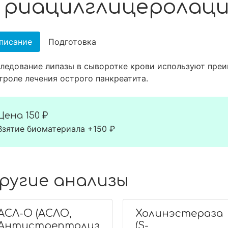
Триацилглицеролаци
писание
Подготовка
ледование липазы в сыворотке крови используют преи
троле лечения острого панкреатита.
Цена
150 ₽
Взятие биоматериала +150 ₽
ругие анализы
АСЛ-О (АСЛО,
Холинэстераза
Антистрептолиз
(S-