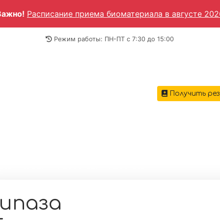
Важно!
Расписание приема биоматериала в августе 202
Режим работы: ПН-ПТ c 7:30 до 15:00
Получить ре
ГЛАВН
вная
→
Анализы крови
→
Биохимические анализы
→
аза (Триацилглицеролацилгидролаза)
ипаза