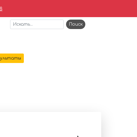
6
+7 473 221-64-69
зультаты
АЯ
О КОМПАНИИ
УСЛУГИ
КОНТАКТЫ