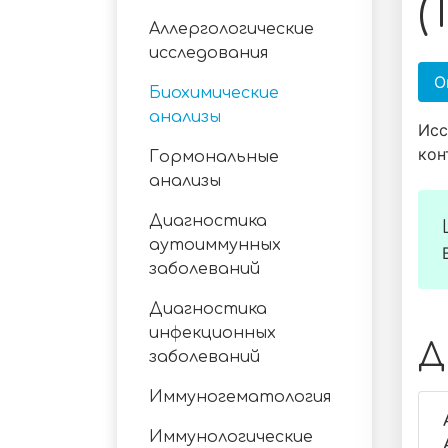
(
Аллергологические
исследования
О
Биохимические
анализы
Исс
кон
Гормональные
анализы
Диагностика
аутоиммунных
заболеваний
Диагностика
инфекционных
Д
заболеваний
Иммуногематология
Иммунологические