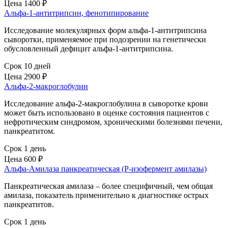
Цена
1400 ₽
Альфа-1-антитрипсин, фенотипирование
Исследование молекулярных форм альфа-1-антитрипсина
сыворотки, применяемое при подозрении на генетически
обусловленный дефицит альфа-1-антитрипсина.
Срок 10 дней
Цена
2900 ₽
Альфа-2-макроглобулин
Исследование альфа-2-макроглобулина в сыворотке крови
может быть использовано в оценке состояния пациентов с
нефротическим синдромом, хроническими болезнями печени,
панкреатитом.
Срок 1 день
Цена
600 ₽
Альфа-Амилаза панкреатическая (P-изофермент амилазы)
Панкреатическая амилаза – более специфичный, чем общая
амилаза, показатель применительно к диагностике острых
панкреатитов.
Срок 1 день