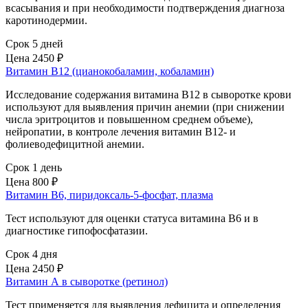
всасывания и при необходимости подтверждения диагноза
каротинодермии.
Срок 5 дней
Цена
2450 ₽
Витамин B12 (цианокобаламин, кобаламин)
Исследование содержания витамина B12 в сыворотке крови
используют для выявления причин анемии (при снижении
числа эритроцитов и повышенном среднем объеме),
нейропатии, в контроле лечения витамин B12- и
фолиеводефицитной анемии.
Срок 1 день
Цена
800 ₽
Витамин B6, пиридоксаль-5-фосфат, плазма
Тест используют для оценки статуса витамина В6 и в
диагностике гипофосфатазии.
Срок 4 дня
Цена
2450 ₽
Витамин А в сыворотке (ретинол)
Тест применяется для выявления дефицита и определения