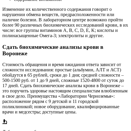
Изменение их количественного содержания говорит о
нарушении обмена веществ, предрасположенности или
наличие болезни. В лабораторном центре возможно пройти
более 90 различных биохимических исследований крови, в их
числе: все группы витаминов A, B, C, D, E, K; кислоты и
полинасыщенные Омега-3; электролиты и другие.
Сдать биохимические анализы крови в
Воронеже
Стоимость обращения и время ожидания ответа зависит от
сложности исследования: простые (альбумин, АЛТ и АСТ)
обойдутся в 65 рублей, сроки до 1 дня; средней сложности –
500-1500 руб. от 1 до 9 дней, сложные 1520-4800 от суток до
17 дней. Сдать биохимические анализы крови в Воронеже –
это поручить здоровье настоящим специалистам влюбленным
в свое дело. Преимущества «Лаборатории Черноземья»:
расположение рядом с 9 детской и 11 городской
поликлиникой; новое оборудование, квалифицированные
врачи и медсестры; доступные цены.