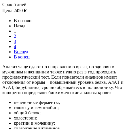
Срок 5 дней
Цена
2450 ₽
В начало
Назад
1
2
3
4
Вперед
В конец
Анализ чаще сдают по направлению врача, но здоровым
мужчинам и женщинам также нужно раз в год проходить
профилактический тест. Если показатели анализов имеют
отклонения от нормы – повышенный уровень белка, АлАТ и
АсАТ, бирубилина, срочно обращайтесь в поликлинику. Что
конкретно определяют биохимические анализы крови:
печеночные ферменты;
глюкозу и гемоглобин;
общий белок;
холестерин;
креатин и мочевину;
содержание витаминов.