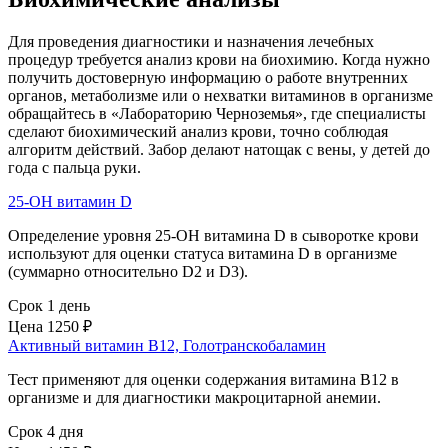
Для проведения диагностики и назначения лечебных
процедур требуется анализ крови на биохимию. Когда нужно
получить достоверную информацию о работе внутренних
органов, метаболизме или о нехватки витаминов в организме
обращайтесь в «Лабораторию Черноземья», где специалисты
сделают биохимический анализ крови, точно соблюдая
алгоритм действий. Забор делают натощак с вены, у детей до
года с пальца руки.
25-OH витамин D
Определение уровня 25-OH витамина D в сыворотке крови
используют для оценки статуса витамина D в организме
(суммарно относительно D2 и D3).
Срок 1 день
Цена
1250 ₽
Активный витамин В12, Голотранскобаламин
Тест применяют для оценки содержания витамина В12 в
организме и для диагностики макроцитарной анемии.
Срок 4 дня