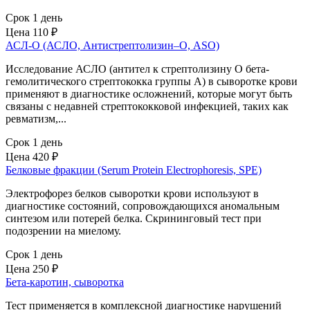
Срок 1 день
Цена
110 ₽
АСЛ-О (АСЛО, Антистрептолизин–О, ASO)
Исследование АСЛО (антител к стрептолизину О бета-
гемолитического стрептококка группы А) в сыворотке крови
применяют в диагностике осложнений, которые могут быть
связаны с недавней стрептококковой инфекцией, таких как
ревматизм,...
Срок 1 день
Цена
420 ₽
Белковые фракции (Serum Protein Electrophoresis, SPE)
Электрофорез белков сыворотки крови используют в
диагностике состояний, сопровождающихся аномальным
синтезом или потерей белка. Скрининговый тест при
подозрении на миелому.
Срок 1 день
Цена
250 ₽
Бета-каротин, сыворотка
Тест применяется в комплексной диагностике нарушений