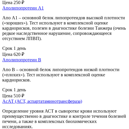
Цена
250 ₽
Аполипопротеин А1
Апо А1 – основной белок липопротеидов высокой плотности
(«хороших»). Тест используют в комплексной оценке
кардиорисков, полезен в диагностике болезни Танжера (очень
редкое наследственное нарушение, сопровождающееся
отсуствием ЛПВП).
Срок 1 день
Цена
620 ₽
Аполипопротеин В
Апо В – основной белок липопротеидов низкой плотности
(«плохих»). Тест используют в комплексной оценке
кардиорисков.
Срок 1 день
Цена
510 ₽
АсАТ (АСТ, аспартатаминотрансфераза)
Определение уровня АСТ в сыворотке крови используют
преимущественно в диагностике и контроле течения болезней
печени, а также в комплексных биохимических
исследованиях.