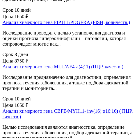
Срок 10 дней
Цена
1650 ₽
Анализ химерного гена FIP1L1/PDGFRA (FISH, количеств.)
Исследование проводят с целью установления диагноза и
оценки прогноза гиперэозинофилии – патологии, которая
сопровождает многие как...
Срок 8 дней
Цена
8750 ₽
Анализ химерного гена MLL/AF4 -t(4;11) (ПЦР, качеств.)
Исследование предназначено для диагностики, определения
прогноза течения заболевания, а также подбора адекватной
терапии и мониторинга...
Срок 10 дней
Цена
1650 ₽
Анализ химерного гена CBFB/MYH11- inv(16),t(16;16) ( ПЦР,
качеств.)
Целью исследования являются диагностика, определение
прогноза течения заболевания, подбор адекватной терапии, а