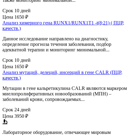
также мониторинг минимальной...
Срок 10 дней
Цена
1650 ₽
Анализ химерного гена RUNX1/RUNX1T1 -t(8;21) ( ПЦР,
качеств.)
Данное исследование направлено на диагностику,
определение прогноза течения заболевания, подбор
адекватной терапии и мониторинг минимальной...
Срок 10 дней
Цена
1650 ₽
Анализ мутаций, делеций, инсерций в гене CALR (ПЦР,
качеств.)
Мутации в гене кальретикулина CALR являются маркером
миелопролиферативных новообразований (МПН) –
заболеваний крови, сопровождаемых...
Срок 24 дней
Цена
3950 ₽
Лабораторное оборудование, отвечающее мировым