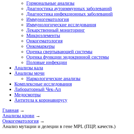
Гормональные анализы
Диагностика аутоиммунных заболеваний
Диагностика инфекционных заболеваний
Иммуногематология
Иммунологические исследования
Лекарственный мониторинг
Микроэлементы
Онкогематология
Онкомаркеры
Оценка свертывающей системы
Оценка функции эндокринной системы
Половые инфекции
Анализы кала
Анализы мочи
Наркологические анализы
Комплексные исследования
Лабораторный Чек-Ап
Медосмотры
Антитела к коронавирусу
Главная
→
Анализы крови
→
Онкогематология
→
Анализ мутации и делеции в гене MPL (ПЦР, качеств.)