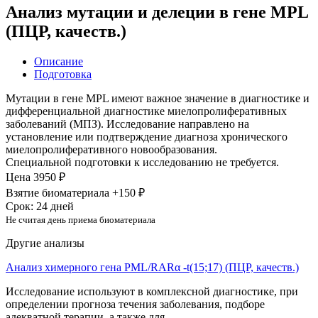
Анализ мутации и делеции в гене MPL
(ПЦР, качеств.)
Описание
Подготовка
Мутации в гене MPL имеют важное значение в диагностике и
дифференциальной диагностике миелопролиферативных
заболеваний (МПЗ). Исследование направлено на
установление или подтверждение диагноза хронического
миелопролиферативного новообразования.
Специальной подготовки к исследованию не требуется.
Цена
3950 ₽
Взятие биоматериала +150 ₽
Срок: 24 дней
Не считая день приема биоматериала
Другие анализы
Анализ химерного гена PML/RARα -t(15;17) (ПЦР, качеств.)
Исследование используют в комплексной диагностике, при
определении прогноза течения заболевания, подборе
адекватной терапии, а также для...