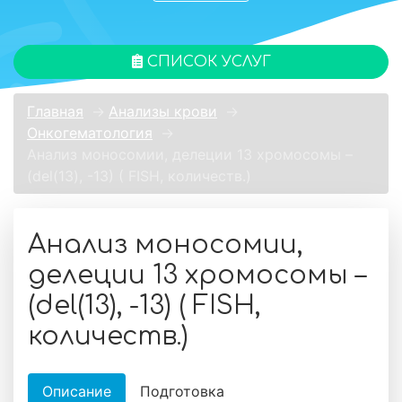
СПИСОК УСЛУГ
Главная
→
Анализы крови
→
Онкогематология
→
Анализ моносомии, делеции 13 хромосомы –
(del(13), -13) ( FISH, количеств.)
Анализ моносомии,
делеции 13 хромосомы –
(del(13), -13) ( FISH,
количеств.)
Описание
Подготовка