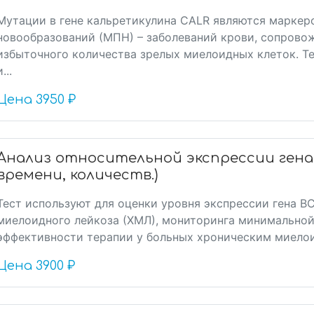
Мутации в гене кальретикулина CALR являются марке
новообразований (МПН) – заболеваний крови, сопров
избыточного количества зрелых миелоидных клеток. Т
и...
Цена
3950 ₽
Анализ относительной экспрессии гена
времени, количеств.)
Тест используют для оценки уровня экспрессии гена B
миелоидного лейкоза (ХМЛ), мониторинга минимальной
эффективности терапии у больных хроническим миело
Цена
3900 ₽