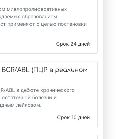
ром миелопролиферативных
ождаемых образованием
ест применяют с целью постановки
Срок 24 дней
 BCR/ABL (ПЦР в реальном
CR/ABL в дебюте хронического
 остаточной болезни и
идным лейкозом.
Срок 10 дней