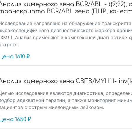
Анализ химерного гена BCR/ABL - t(9;22)
транскрипта BCR/ABL гена (ПЦР, качест
Исследование направлено на обнаружение транскрипта 
высокоспецифичного диагностического маркера хрони
(ХМЛ). Анализ применяют в комплексной диагностике х
острого...
Цена
1610 ₽
Анализ химерного гена CBFB/MYH11- inv(16),
Целью исследования являются диагностика, определени
подбор адекватной терапии, а также мониторинг мини
пациентов с острым миелоидным лейкозом.
Цена
1650 ₽