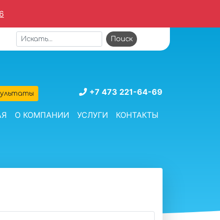
6
+7 473 221-64-69
зультаты
АЯ
О КОМПАНИИ
УСЛУГИ
КОНТАКТЫ