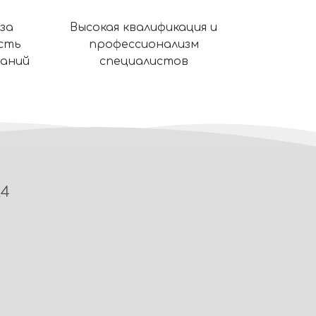
за
Высокая квалификация и
сть
профессионализм
ваний
специалистов
24