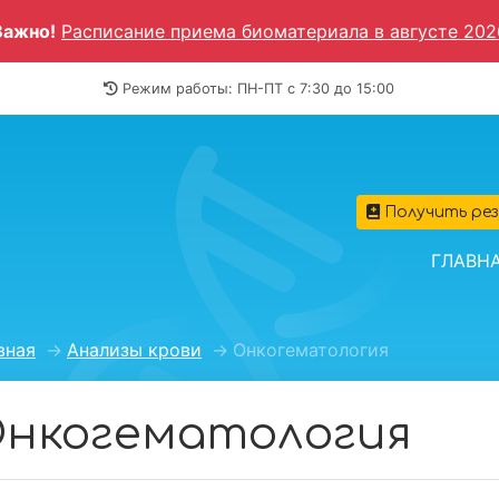
Важно!
Расписание приема биоматериала в августе 202
Режим работы: ПН-ПТ c 7:30 до 15:00
Получить ре
ГЛАВН
вная
→
Анализы крови
→
Онкогематология
нкогематология