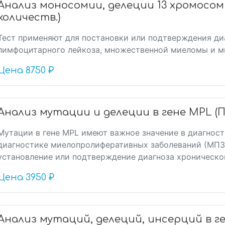
Анализ моносомии, делеции 13 хромосомы – (
количеств.)
Тест применяют для постановки или подтверждения ди
лимфоцитарного лейкоза, множественной миеломы и м
Цена
8750 ₽
Анализ мутации и делеции в гене MPL (П
Мутации в гене MPL имеют важное значение в диагнос
диагностике миелопролиферативных заболеваний (МПЗ)
установление или подтверждение диагноза хроническо
Цена
3950 ₽
Анализ мутаций, делеций, инсерций в ген