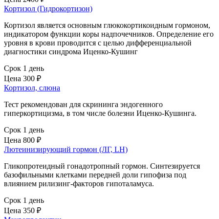
Кортизол (Гидрокортизон)
Кортизол является основным глюкокортикоидным гормоном,
индикатором функции коры надпочечников. Определение его
уровня в крови проводится с целью дифференциальной
диагностики синдрома Иценко-Кушинг
Срок 1 день
Цена
300 ₽
Кортизол, слюна
Тест рекомендован для скрининга эндогенного
гиперкортицизма, в том числе болезни Иценко-Кушинга.
Срок 1 день
Цена
800 ₽
Лютеинизирующий гормон (ЛГ, LH)
Гликопротеидный гонадотропный гормон. Синтезируется
базофильными клетками передней доли гипофиза под
влиянием рилизинг-факторов гипоталамуса.
Срок 1 день
Цена
350 ₽