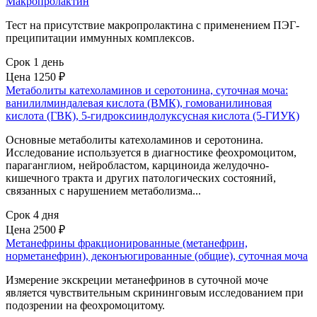
Макропролактин
Тест на присутствие макропролактина с применением ПЭГ-
преципитации иммунных комплексов.
Срок 1 день
Цена
1250 ₽
Метаболиты катехоламинов и серотонина, суточная моча:
ванилилминдалевая кислота (ВМК), гомованилиновая
кислота (ГВК), 5-гидроксииндолуксусная кислота (5-ГИУК)
Основные метаболиты катехоламинов и серотонина.
Исследование используется в диагностике феохромоцитом,
параганглиом, нейробластом, карциноида желудочно-
кишечного тракта и других патологических состояний,
связанных с нарушением метаболизма...
Срок 4 дня
Цена
2500 ₽
Метанефрины фракционированные (метанефрин,
норметанефрин), деконъюгированные (общие), суточная моча
Измерение экскреции метанефринов в суточной моче
является чувствительным скрининговым исследованием при
подозрении на феохромоцитому.