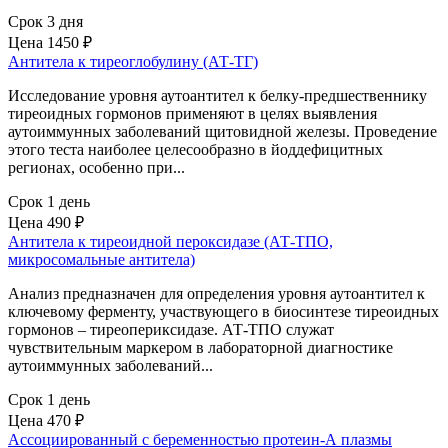
Срок 3 дня
Цена
1450 ₽
Антитела к тиреоглобулину (АТ-ТГ)
Исследование уровня аутоантител к белку-предшественнику
тиреоидных гормонов применяют в целях выявления
аутоиммунных заболеваний щитовидной железы. Проведение
этого теста наиболее целесообразно в йоддефицитных
регионах, особенно при...
Срок 1 день
Цена
490 ₽
Антитела к тиреоидной пероксидазе (АТ-ТПО,
микросомальные антитела)
Анализ предназначен для определения уровня аутоантител к
ключевому ферменту, участвующего в биосинтезе тиреоидных
гормонов – тиреопериксидазе. АТ-ТПО служат
чувствительным маркером в лабораторной диагностике
аутоиммунных заболеваний...
Срок 1 день
Цена
470 ₽
Ассоциированный с беременностью протеин-А плазмы