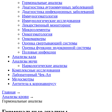
Гормональные анализы
Диагностика аутоиммунных заболеваний
Диагностика инфекционных заболеваний
Иммуногематология
Иммунологические исследования
Лекарственный мониторинг
Микроэлементы
Онкогематология
Онкомаркеры
Оценка свертывающей системы
Оценка функции эндокринной системы
Половые инфекции
Анализы кала
Анализы мочи
Наркологические анализы
Комплексные исследования
Лабораторный Чек-Ап
Медосмотры
Антитела к коронавирусу
Главная
→
Анализы крови
→
Гормональные анализы
Гормональные анализы