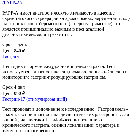
(PAPP-A)
РАРР-А имеет диагностическую значимость в качестве
скринингового маркера риска хромосомных нарушений плода
на ранних сроках беременности (в первом триместре), что
является принципиально важным в пренатальной
диагностике аномалий развития...
Срок 1 день
Цена
840 ₽
Гастрин
Пептидный гормон желудочно-кишечного тракта. Тест
используется в диагностике синдрома Золлингера-Элисона и
мониторинге гастрин-продуцирующих гастрином.
Срок 4 дня
Цена
990 ₽
Гастрин-17 (стимулированный)
Тест проводят в дополнение к исследованию «Гастропанель»
в комплексной диагностике диспептических расстройств, для
ранней диагностики H. pylori-ассоциированного
хронического гастрита, оценки локализации, характера и
тяжести патологического...