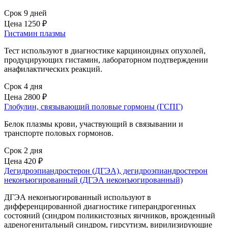
Срок 9 дней
Цена
1250 ₽
Гистамин плазмы
Тест используют в диагностике карциноидных опухолей,
продуцирующих гистамин, лабораторном подтверждении
анафилактических реакций.
Срок 4 дня
Цена
2800 ₽
Глобулин, связывающий половые гормоны (ГСПГ)
Белок плазмы крови, участвующий в связывании и
транспорте половых гормонов.
Срок 2 дня
Цена
420 ₽
Дегидроэпиандростерон (ДГЭА), дегидроэпиандростерон
неконъюгированный (ДГЭА неконъюгированный)
ДГЭА неконъюгированный используют в
дифференцированной диагностике гиперандрогенных
состояний (синдром поликистозных яичников, врожденный
адреногенитальный синдром, гирсутизм, вирилизирующие