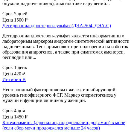
опухоли надпочечников), диагностике нарушений...
Срок 5 дней
Цена
1500 ₽
Дегидроэпиандростерон-сульфат (ДЭА-S04, ДЭА-С)
Дегидроэпиандростерон-сульфат является информативным
лабораторным маркером андроген-синтетической активности
надпочечников. Тест применяют при подозрении на избыток
образования андрогенов, а также при симптомах аменореи,
бесплодия или...
Срок 1 день
Цена
420 ₽
Ингибин В
Нестероидный фактор половых желез, ингибирующий
уровень гипофизарного ФСГ. Маркер сперматогенеза у
мужчин и функции яичников у женщин.
Срок 4 дня
Цена
1450 ₽
Катехоламины (адреналин, норадреналин, дофамин) в моче
(если сбор мочи продолжался меньше 24 часов)