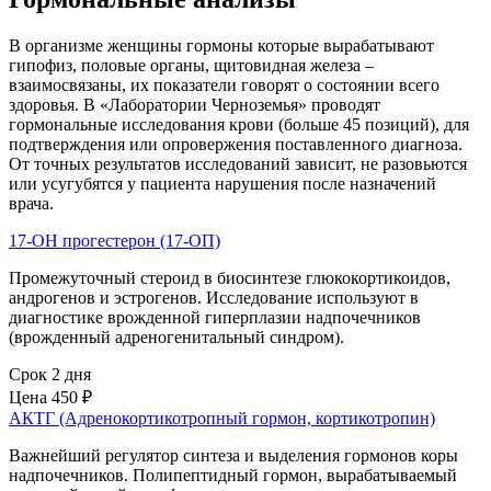
В организме женщины гормоны которые вырабатывают
гипофиз, половые органы, щитовидная железа –
взаимосвязаны, их показатели говорят о состоянии всего
здоровья. В «Лаборатории Черноземья» проводят
гормональные исследования крови (больше 45 позиций), для
подтверждения или опровержения поставленного диагноза.
От точных результатов исследований зависит, не разовьются
или усугубятся у пациента нарушения после назначений
врача.
17-ОН прогестерон (17-ОП)
Промежуточный стероид в биосинтезе глюкокортикоидов,
андрогенов и эстрогенов. Исследование используют в
диагностике врожденной гиперплазии надпочечников
(врожденный адреногенитальный синдром).
Срок 2 дня
Цена
450 ₽
АКТГ (Адренокортикотропный гормон, кортикотропин)
Важнейший регулятор синтеза и выделения гормонов коры
надпочечников. Полипептидный гормон, вырабатываемый