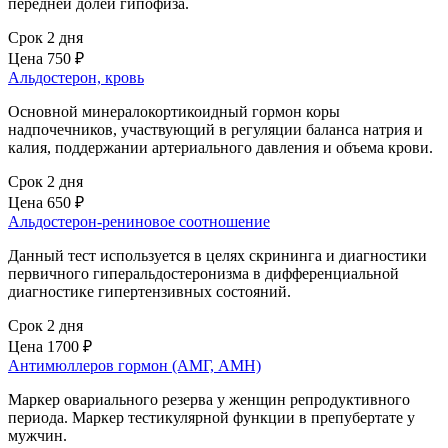
передней долей гипофиза.
Срок 2 дня
Цена
750 ₽
Альдостерон, кровь
Основной минералокортикоидный гормон коры
надпочечников, участвующий в регуляции баланса натрия и
калия, поддержании артериального давления и объема крови.
Срок 2 дня
Цена
650 ₽
Альдостерон-рениновое соотношение
Данный тест используется в целях скрининга и диагностики
первичного гиперальдостеронизма в дифференциальной
диагностике гипертензивных состояний.
Срок 2 дня
Цена
1700 ₽
Антимюллеров гормон (АМГ, AMH)
Маркер овариального резерва у женщин репродуктивного
периода. Маркер тестикулярной функции в препубертате у
мужчин.