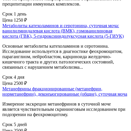
преципитации иммунных комплексов.
Срок 1 день
Цена
1250 ₽
Метаболиты катехоламинов и серотонина, суточная моча:
ванилилминдалевая кислота (ВМК), гомованилиновая
кислота (ГВК), 5-гидроксииндолуксусная кислота (5-ГИУК)
Основные метаболиты катехоламинов и серотонина.
Исследование используется в диагностике феохромоцитом,
параганглиом, нейробластом, карциноида желудочно-
кишечного тракта и других патологических состояний,
связанных с нарушением метаболизма...
Срок 4 дня
Цена
2500 ₽
Метанефрины фракционированные (метанефрин,
норметанефрин), деконъюгированные (общие), суточная моча
Измерение экскреции метанефринов в суточной моче
является чувствительным скрининговым исследованием при
подозрении на феохромоцитому.
Срок 5 дней
Цена
2500 ₽