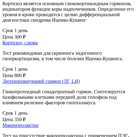
Кортизол является основным глюкокортикоидным гормоном,
индикатором функции коры надпочечников. Определение его
уровня в крови проводится с целью дифференциальной
диагностики синдрома Иценко-Кушинг
Срок 1 день
Цена
300 ₽
Кортизол, слюна
Тест рекомендован для скрининга эндогенного
гиперкортицизма, в том числе болезни Иценко-Кушинга.
Срок 1 день
Цена
800 ₽
Лютеинизирующий гормон (ЛГ, LH)
Гликопротеидный гонадотропный гормон. Синтезируется
базофильными клетками передней доли гипофиза под
влиянием рилизинг-факторов гипоталамуса.
Срок 1 день
Цена
350 ₽
Макропролактин
Тест на присутствие макропролактина с применением ПЭГ-