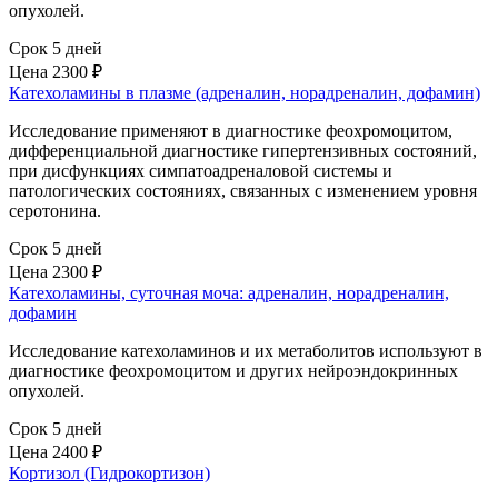
опухолей.
Срок 5 дней
Цена
2300 ₽
Катехоламины в плазме (адреналин, норадреналин, дофамин)
Исследование применяют в диагностике феохромоцитом,
дифференциальной диагностике гипертензивных состояний,
при дисфункциях симпатоадреналовой системы и
патологических состояниях, связанных с изменением уровня
серотонина.
Срок 5 дней
Цена
2300 ₽
Катехоламины, суточная моча: адреналин, норадреналин,
дофамин
Исследование катехоламинов и их метаболитов используют в
диагностике феохромоцитом и других нейроэндокринных
опухолей.
Срок 5 дней
Цена
2400 ₽
Кортизол (Гидрокортизон)