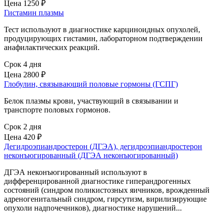
Цена
1250 ₽
Гистамин плазмы
Тест используют в диагностике карциноидных опухолей,
продуцирующих гистамин, лабораторном подтверждении
анафилактических реакций.
Срок 4 дня
Цена
2800 ₽
Глобулин, связывающий половые гормоны (ГСПГ)
Белок плазмы крови, участвующий в связывании и
транспорте половых гормонов.
Срок 2 дня
Цена
420 ₽
Дегидроэпиандростерон (ДГЭА), дегидроэпиандростерон
неконъюгированный (ДГЭА неконъюгированный)
ДГЭА неконъюгированный используют в
дифференцированной диагностике гиперандрогенных
состояний (синдром поликистозных яичников, врожденный
адреногенитальный синдром, гирсутизм, вирилизирующие
опухоли надпочечников), диагностике нарушений...