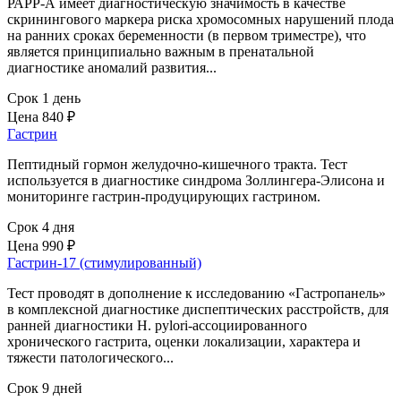
РАРР-А имеет диагностическую значимость в качестве
скринингового маркера риска хромосомных нарушений плода
на ранних сроках беременности (в первом триместре), что
является принципиально важным в пренатальной
диагностике аномалий развития...
Срок 1 день
Цена
840 ₽
Гастрин
Пептидный гормон желудочно-кишечного тракта. Тест
используется в диагностике синдрома Золлингера-Элисона и
мониторинге гастрин-продуцирующих гастрином.
Срок 4 дня
Цена
990 ₽
Гастрин-17 (стимулированный)
Тест проводят в дополнение к исследованию «Гастропанель»
в комплексной диагностике диспептических расстройств, для
ранней диагностики H. pylori-ассоциированного
хронического гастрита, оценки локализации, характера и
тяжести патологического...
Срок 9 дней