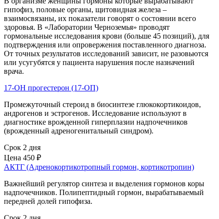
В организме женщины гормоны которые вырабатывают
гипофиз, половые органы, щитовидная железа –
взаимосвязаны, их показатели говорят о состоянии всего
здоровья. В «Лаборатории Черноземья» проводят
гормональные исследования крови (больше 45 позиций), для
подтверждения или опровержения поставленного диагноза.
От точных результатов исследований зависит, не разовьются
или усугубятся у пациента нарушения после назначений
врача.
17-ОН прогестерон (17-ОП)
Промежуточный стероид в биосинтезе глюкокортикоидов,
андрогенов и эстрогенов. Исследование используют в
диагностике врожденной гиперплазии надпочечников
(врожденный адреногенитальный синдром).
Срок 2 дня
Цена
450 ₽
АКТГ (Адренокортикотропный гормон, кортикотропин)
Важнейший регулятор синтеза и выделения гормонов коры
надпочечников. Полипептидный гормон, вырабатываемый
передней долей гипофиза.
Срок 2 дня