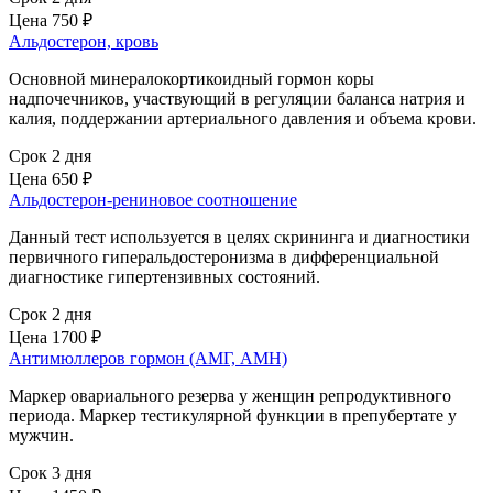
Цена
750 ₽
Альдостерон, кровь
Основной минералокортикоидный гормон коры
надпочечников, участвующий в регуляции баланса натрия и
калия, поддержании артериального давления и объема крови.
Срок 2 дня
Цена
650 ₽
Альдостерон-рениновое соотношение
Данный тест используется в целях скрининга и диагностики
первичного гиперальдостеронизма в дифференциальной
диагностике гипертензивных состояний.
Срок 2 дня
Цена
1700 ₽
Антимюллеров гормон (АМГ, AMH)
Маркер овариального резерва у женщин репродуктивного
периода. Маркер тестикулярной функции в препубертате у
мужчин.
Срок 3 дня