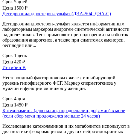
Срок 5 дней
Цена
1500 ₽
Дегидроэпиандростерон-сульфат (ДЭА-S04, ДЭА-С)
Дегидроэпиандростерон-сульфат является информативным
лабораторным маркером андроген-синтетической активности
надпочечников. Тест применяют при подозрении на избыток
образования андрогенов, а также при симптомах аменореи,
бесплодия или...
Срок 1 день
Цена
420 ₽
Ингибин В
Нестероидный фактор половых желез, ингибирующий
уровень гипофизарного ФСГ. Маркер сперматогенеза у
мужчин и функции яичников у женщин.
Срок 4 дня
Цена
1450 ₽
Катехоламины (адреналин, норадреналин, дофамин) в моче
(если сбор мочи продолжался меньше 24 часов)
Исследование катехоламинов и их метаболитов используют в
диагностике феохромоцитом и других нейроэндокринных