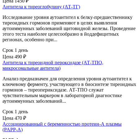
Цена
1450 ₽
Антитела к тиреоглобулину (АТ-ТГ)
Исследование уровня аутоантител к белку-предшественнику
тиреоидных гормонов применяют в целях выявления
аутоиммунных заболеваний щитовидной железы. Проведение
этого теста наиболее целесообразно в йоддефицитных
регионах, особенно при...
Срок 1 день
Цена
490 ₽
Антитела к тиреоидной пероксидазе (АТ-ТПО,
микросомальные антитела)
Анализ предназначен для определения уровня аутоантител к
ключевому ферменту, участвующего в биосинтезе тиреоидных
гормонов – тиреопериксидазе. АТ-ТПО служат
чувствительным маркером в лабораторной диагностике
аутоиммунных заболеваний...
Срок 1 день
Цена
470 ₽
Ассоциированный с беременностью протеин-А плазмы
(PAPP-A)