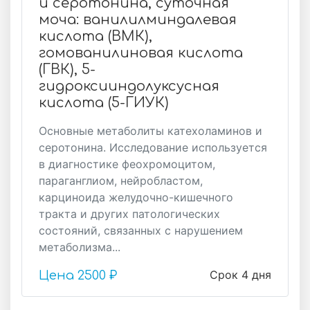
и серотонина, суточная
моча: ванилилминдалевая
кислота (ВМК),
гомованилиновая кислота
(ГВК), 5-
гидроксииндолуксусная
кислота (5-ГИУК)
Основные метаболиты катехоламинов и
серотонина. Исследование используется
в диагностике феохромоцитом,
параганглиом, нейробластом,
карциноида желудочно-кишечного
тракта и других патологических
состояний, связанных с нарушением
метаболизма...
Срок 4 дня
Цена
2500 ₽