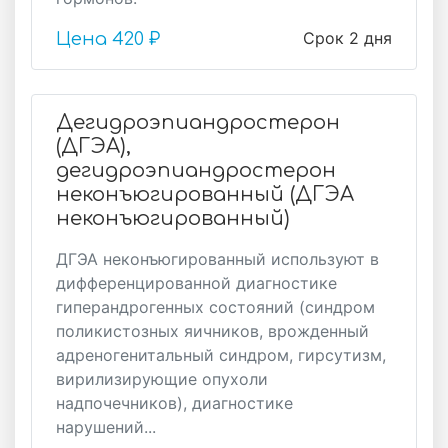
Срок 2 дня
Цена
420 ₽
Дегидроэпиандростерон
(ДГЭА),
дегидроэпиандростерон
неконъюгированный (ДГЭА
неконъюгированный)
ДГЭА неконъюгированный используют в
дифференцированной диагностике
гиперандрогенных состояний (синдром
поликистозных яичников, врожденный
адреногенитальный синдром, гирсутизм,
вирилизирующие опухоли
надпочечников), диагностике
нарушений...