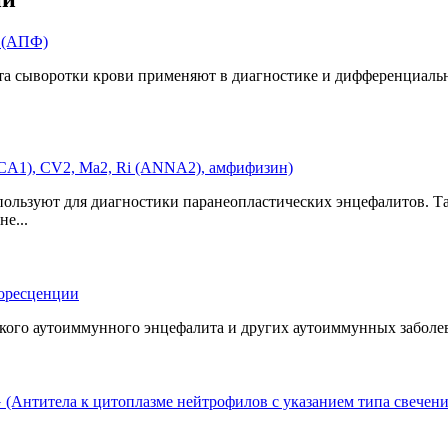
 (АПФ)
 сыворотки крови применяют в диагностике и дифференциальной
PCA1), CV2, Ма2, Ri (ANNA2), амфифизин)
пользуют для диагностики паранеопластических энцефалитов. Та
е...
уоресценции
ского аутоиммунного энцефалита и других аутоиммунных заболе
(Антитела к цитоплазме нейтрофилов с указанием типа свечен