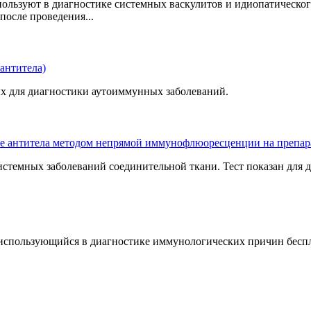
ользуют в диагностике системных васкулитов и идиопатическо
после проведения...
антитела)
х для диагностики аутоиммунных заболеваний.
 антитела методом непрямой иммунофлюоресценции на препара
стемных заболеваний соединительной ткани. Тест показан для
в, использующийся в диагностике иммунологических причин бес