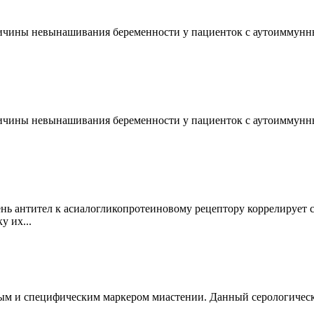
ричины невынашивания беременности у пациенток с аутоиммунн
ричины невынашивания беременности у пациенток с аутоиммунн
ень антител к асиалогликопротеиновому рецептору коррелирует 
у их...
ым и специфическим маркером миастении. Данный серологически