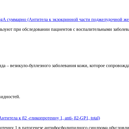
IgA суммарно (Антитела к экзокринной части поджелудочной же
льзуют при обследовании пациентов с воспалительными заболев
да – везикуло-буллезного заболевания кожи, которое сопровожд
видностей.
титела к β2 -гликопротеину 1, anti- β2-GР1, total)
ротеину 1 в патогенезе антифосфолипидного синдрома обусловли