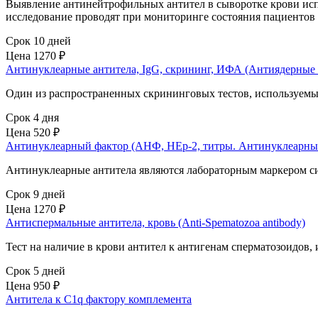
Выявление антинейтрофильных антител в сыворотке крови исп
исследование проводят при мониторинге состояния пациентов 
Срок 10 дней
Цена
1270 ₽
Антинуклеарные антитела, IgG, скрининг, ИФА (Антиядерные 
Один из распространенных скрининговых тестов, используемы
Срок 4 дня
Цена
520 ₽
Антинуклеарный фактор (АНФ, HEp-2, титры. Антинуклеарные
Антинуклеарные антитела являются лабораторным маркером си
Срок 9 дней
Цена
1270 ₽
Антиспермальные антитела, кровь (Anti-Spematozoa antibody)
Тест на наличие в крови антител к антигенам сперматозоидо
Срок 5 дней
Цена
950 ₽
Антитела к C1q фактору комплемента