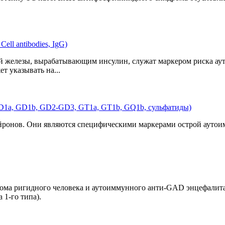
ell antibodies, IgG)
ой железы, вырабатывающим инсулин, служат маркером риска а
т указывать на...
D1a, GD1b, GD2-GD3, GT1a, GT1b, GQ1b, сульфатиды)
ейронов. Они являются специфическими маркерами острой аутои
ома ригидного человека и аутоиммунного анти-GAD энцефалита
 1-го типа).