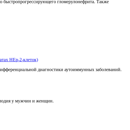
го быстропрогрессирующего гломерулонефрита. Также
тах HEp-2-клеток)
 дифференциальной диагностики аутоиммунных заболеваний.
плодия у мужчин и женщин.