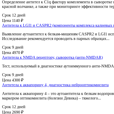
Определение антител к C1q фактору комплемента в сыворотке
красной волчанке, а также при мониторинге эффективности тер
Срок 12 дней
Цена
1140 ₽
Антитела к LGI1 и CASPR2 (компоненты комплекса калиевых к
Выявление аутоантител к белкам-мишеням CASPR2 и LGI1 исп
Исследование рекомендуется проводить в парных образцах...
Срок 9 дней
Цена
4970 ₽
Антитела к NMDA рецептору, сыворотка (анти-NMDAR)
Тест, используемый в диагностике аутоиммунного анти-NMDAR
Срок 9 дней
Цена
4300 ₽
Антитела к аквапорину 4, диагностика нейрооптикомиелита
Антитела к аквапорину 4 – это аутоантитела к белкам водопр
маркером оптикомиелита (болезни Девика) – тяжелого...
Срок 12 дней
Цена
2690 ₽