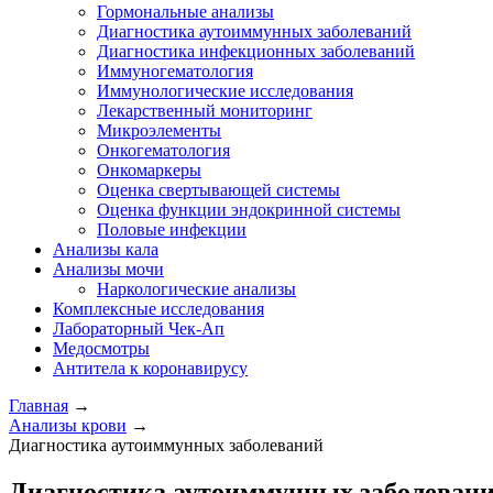
Гормональные анализы
Диагностика аутоиммунных заболеваний
Диагностика инфекционных заболеваний
Иммуногематология
Иммунологические исследования
Лекарственный мониторинг
Микроэлементы
Онкогематология
Онкомаркеры
Оценка свертывающей системы
Оценка функции эндокринной системы
Половые инфекции
Анализы кала
Анализы мочи
Наркологические анализы
Комплексные исследования
Лабораторный Чек-Ап
Медосмотры
Антитела к коронавирусу
Главная
→
Анализы крови
→
Диагностика аутоиммунных заболеваний
Диагностика аутоиммунных заболеван