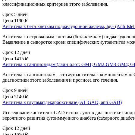
классификационных критериев этого заболевания.
Срок 5 дней
Цена
1190 ₽
Антитела к бета-клеткам поджелудочной железы, IgG (Anti-Islet C
Антитела к островковым клеткам (бета-клеткам) поджелудочн
Выявление в сыворотке крови специфических аутоантител може
Срок 12 дней
Цена
1415 ₽
Антитела к ганглиозидам (лайн-блот: GM1; GM2-GM3-GM4; G
Антитела к ганглиозидам – это аутоантитела к компонентам н
диагностики этого заболевания и прогноза его течения.
Срок 9 дней
Цена
5140 ₽
Антитела к глутаматдекарбоксилазе (АТ-GAD, anti-GAD)
Исследование антител к GAD используют в диагностике синдр
вероятного развития аутоиммунного диабета (сахарного диабета
Срок 12 дней
Цена
1650 ₽