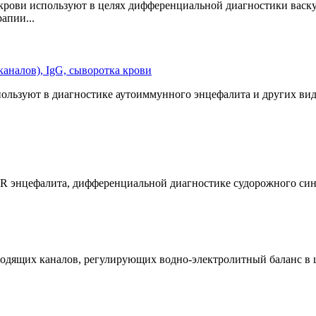
 крови используют в целях дифференциальной диагностики васк
апии...
аналов), IgG, сыворотка крови
ользуют в диагностике аутоиммунного энцефалита и других ви
 энцефалита, дифференциальной диагностике судорожного синд
оводящих каналов, регулирующих водно-электролитный баланс в