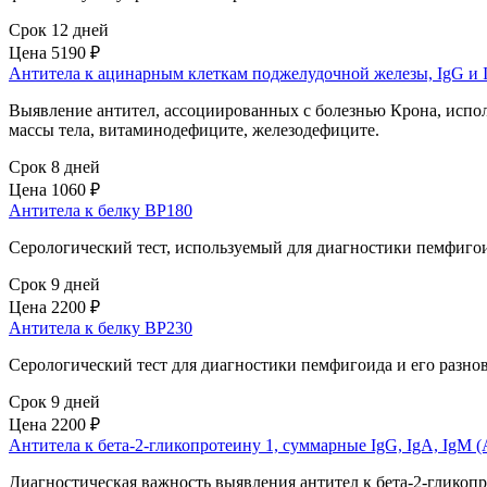
Срок 12 дней
Цена
5190 ₽
Антитела к ацинарным клеткам поджелудочной железы, IgG и 
Выявление антител, ассоциированных с болезнью Крона, испо
массы тела, витаминодефиците, железодефиците.
Срок 8 дней
Цена
1060 ₽
Антитела к белку BP180
Серологический тест, используемый для диагностики пемфигои
Срок 9 дней
Цена
2200 ₽
Антитела к белку BP230
Серологический тест для диагностики пемфигоида и его разно
Срок 9 дней
Цена
2200 ₽
Антитела к бета-2-гликопротеину 1, суммарные IgG, IgA, IgM (Ан
Диагностическая важность выявления антител к бета-2-гликоп