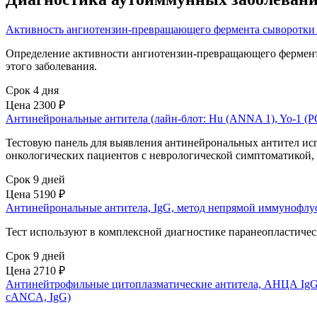
Активность ангиотензин-превращающего фермента сыворотки
Определение активности ангиотензин-превращающего фермента
этого заболевания.
Срок 4 дня
Цена
2300 ₽
Антинейрональные антитела (лайн-блот: Hu (ANNA 1), Yo-1 (
Тестовую панель для выявления антинейрональных антител ис
онкологических пациентов с неврологической симптоматикой, н
Срок 9 дней
Цена
5190 ₽
Антинейрональные антитела, IgG, метод непрямой иммунофл
Тест используют в комплексной диагностике паранеопластиче
Срок 9 дней
Цена
2710 ₽
Антинейтрофильные цитоплазматические антитела, АНЦА IgG 
cANCA, IgG)