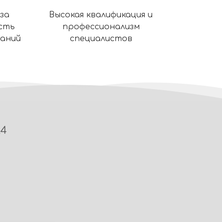
за
Высокая квалификация и
сть
профессионализм
ваний
специалистов
24