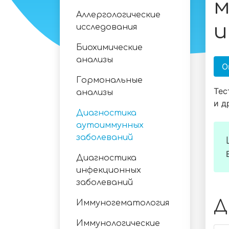
м
Аллергологические
и
исследования
Биохимические
анализы
О
Гормональные
Тес
анализы
и д
Диагностика
аутоиммунных
заболеваний
Диагностика
инфекционных
заболеваний
Д
Иммуногематология
Иммунологические