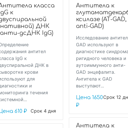
Антитела класса
Антитела к
IgG к
глутаматдекар
двуспиральной
ксилазе (АТ-GAD,
(нативной) ДНК
anti-GAD)
(анти-дсДНК IgG)
Исследование антител
Определение
GAD используют в
содержания антител
диагностике синдром
класса IgG к
ригидного человека и
двуспиральной ДНК в
аутоиммунного анти-
сыворотке крови
GAD энцефалита.
используют для
Антитела к GAD
диагностики и
выступают...
мониторинга течения
Срок 12 д
Цена
1650
системной...
₽
Срок 4 дня
Цена
610 ₽
Антитела к