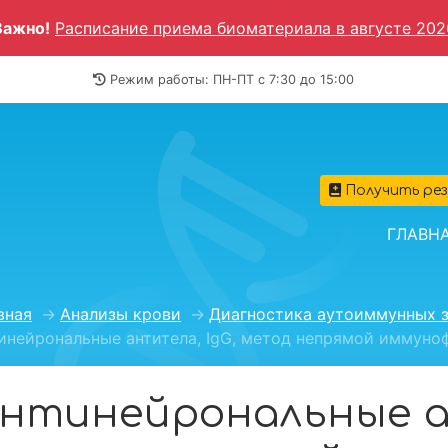
Важно!
Расписание приема биоматериала в августе 202
Режим работы: ПН-ПТ c 7:30 до 15:00
Получить ре
ГЛАВН
вная
→
Анализы крови
→
Диагностика аутоиммунных 
инейрональные антитела, IgG, метод непрямой иммун
нтинейрональные а