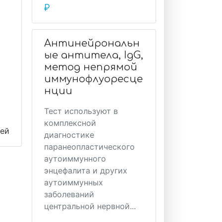
₽
Антинейрональн
ые антитела, IgG,
метод непрямой
иммунофлуоресце
нции
Тест используют в
комплексной
ней
диагностике
паранеопластического
аутоиммунного
энцефалита и других
аутоиммунных
заболеваний
центральной нервной...