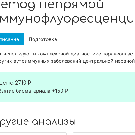
етод непрямой
ммунофлуоресценци
писание
Подготовка
т используют в комплексной диагностике паранеоплас
ругих аутоиммунных заболеваний центральной нервной
Цена
2710 ₽
Взятие биоматериала +150 ₽
ругие анализы