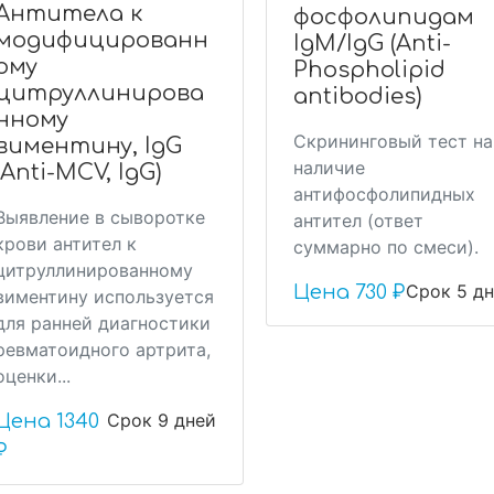
Антитела к
фосфолипидам
модифицированн
IgM/IgG (Anti-
ому
Phospholipid
цитруллинирова
antibodies)
нному
Скрининговый тест на
виментину, IgG
наличие
(Anti-MCV, IgG)
антифосфолипидных
Выявление в сыворотке
антител (ответ
крови антител к
суммарно по смеси).
цитруллинированному
Срок 5 д
Цена
730 ₽
виментину используется
для ранней диагностики
ревматоидного артрита,
оценки...
Срок 9 дней
Цена
1340
₽