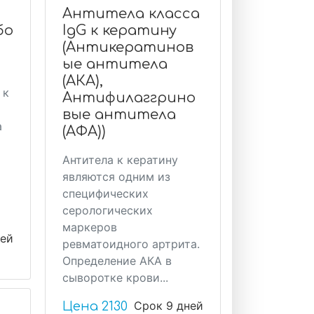
Антитела класса
бо
IgG к кератину
(Антикератинов
ые антитела
(АКА),
 к
Антифилаггрино
вые антитела
а
(АФА))
Антитела к кератину
являются одним из
специфических
серологических
маркеров
ней
ревматоидного артрита.
Определение АКА в
сыворотке крови...
Срок 9 дней
Цена
2130