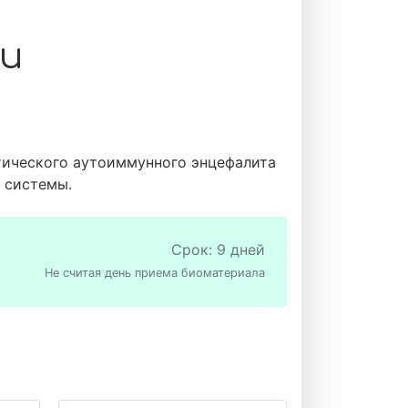
и
тического аутоиммунного энцефалита
 системы.
Срок: 9 дней
Не считая день приема биоматериала