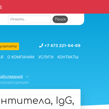
6
+7 473 221-64-69
зультаты
АЯ
О КОМПАНИИ
УСЛУГИ
КОНТАКТЫ
заболеваний
→
офлуоресценции
нтитела, IgG,