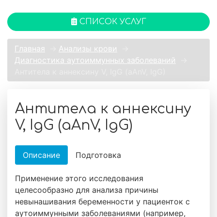
СПИСОК УСЛУГ
Главная
→
Анализы крови
→
Диагностика аутоиммунных заболеваний
→
Антитела к аннексину V, IgG (aAnV, IgG)
Антитела к аннексину
V, IgG (aAnV, IgG)
Описание
Подготовка
Применение этого исследования
целесообразно для анализа причины
невынашивания беременности у пациенток с
аутоиммунными заболеваниями (например,