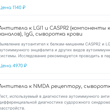
Цена
1140 ₽
Антитела к LGI1 и CASPR2 (компоненты 
каналов), IgG, сыворотка крови
Выявление аутоантител к белкам-мишеням CASPR2 и LG
аутоиммунного энцефалита и других видов аутоиммунн
системы. Исследование рекомендуется проводить в пар
Цена
4970 ₽
Антитела к NMDA рецептору, сыворотк
Тест, используемый в диагностике аутоиммунного ант
дифференциальной диагностике судорожного синдрома
расстройств.