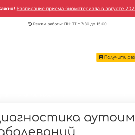
Важно!
Расписание приема биоматериала в августе 202
Режим работы: ПН-ПТ c 7:30 до 15:00
Получить ре
ГЛАВН
вная
→
Анализы крови
→
Диагностика аутоиммунных 
иагностика аутои
аболеваний