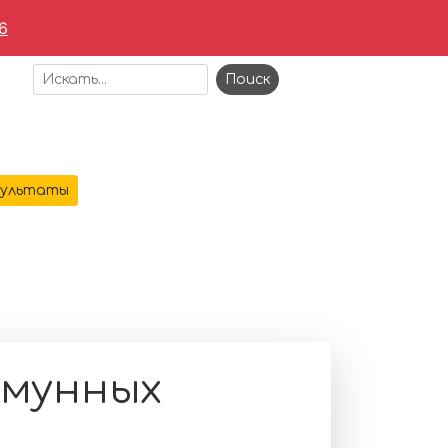
6
+7 473 221-64-69
зультаты
АЯ
О КОМПАНИИ
УСЛУГИ
КОНТАКТЫ
заболеваний
ммунных