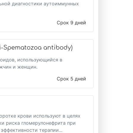
льной диагностики аутоиммунных
Срок 9 дней
-Spematozoa antibody)
озоидов, использующийся в
жчин и женщин.
Срок 5 дней
оротке крови используют в целях
ки риска гломерулонефрита при
 эффективности терапии...