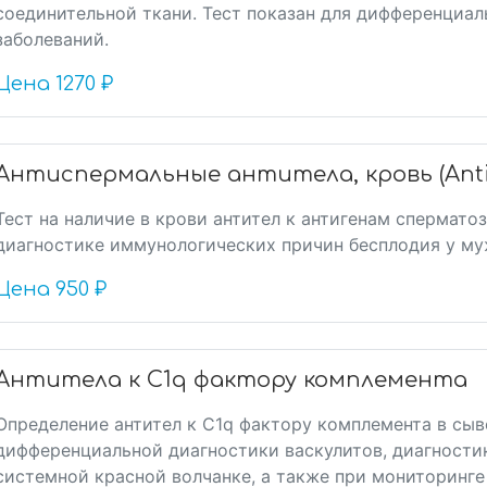
соединительной ткани. Тест показан для дифференциа
заболеваний.
Цена
1270 ₽
Антиспермальные антитела, кровь (Anti
Тест на наличие в крови антител к антигенам спермат
диагностике иммунологических причин бесплодия у му
Цена
950 ₽
Антитела к C1q фактору комплемента
Определение антител к C1q фактору комплемента в сыв
дифференциальной диагностики васкулитов, диагности
системной красной волчанке, а также при мониторинге