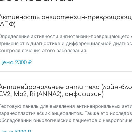
Активность ангиотензин-превращающ
(АПФ)
Определение активности ангиотензин-превращающего 
применяют в диагностике и дифференциальной диагнос
контроля лечения этого заболевания.
Цена
2300 ₽
Антинейрональные антитела (лайн-блот: H
CV2, Ма2, Ri (ANNA2), амфифизин)
Тестовую панель для выявления антинейрональных ант
паранеопластических энцефалитов. Также это исследо
обследовании онкологических пациентов с неврологиче