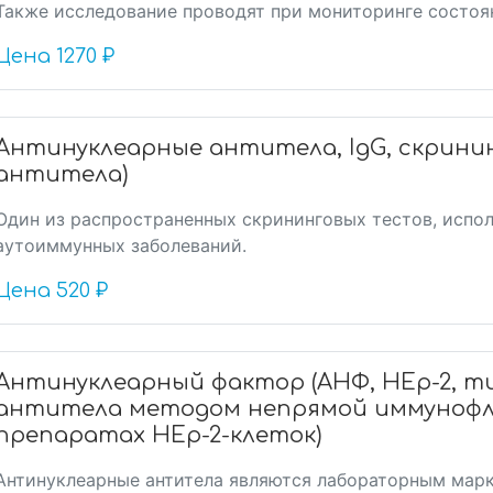
Также исследование проводят при мониторинге состоян
Цена
1270 ₽
Антинуклеарные антитела, IgG, скрини
антитела)
Один из распространенных скрининговых тестов, испо
аутоиммунных заболеваний.
Цена
520 ₽
Антинуклеарный фактор (АНФ, HEp-2, 
антитела методом непрямой иммуноф
препаратах HEp-2-клеток)
Антинуклеарные антитела являются лабораторным мар