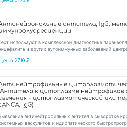
Цена
5190 ₽
Антинейрональные антитела, IgG, мет
иммунофлуоресценции
Тест используют в комплексной диагностике паранеоп
энцефалита и других аутоиммунных заболеваний центр
Цена
2710 ₽
Антинейтрофильные цитоплазматическ
(Антитела к цитоплазме нейтрофилов 
свечения - цитоплазматический или пе
cANCA, IgG)
Выявление антинейтрофильных антител в сыворотке кр
системных васкулитов и идиопатического быстропрог