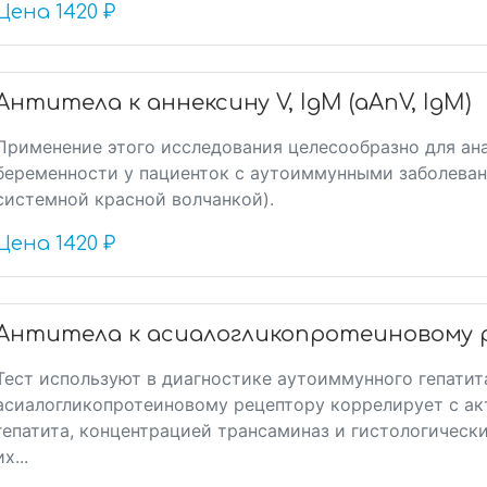
Цена
1420 ₽
Антитела к аннексину V, IgM (aAnV, IgM)
Применение этого исследования целесообразно для ан
беременности у пациенток с аутоиммунными заболеван
системной красной волчанкой).
Цена
1420 ₽
Антитела к асиалогликопротеиновому р
Тест используют в диагностике аутоиммунного гепатита
асиалогликопротеиновому рецептору коррелирует с а
гепатита, концентрацией трансаминаз и гистологическ
их...