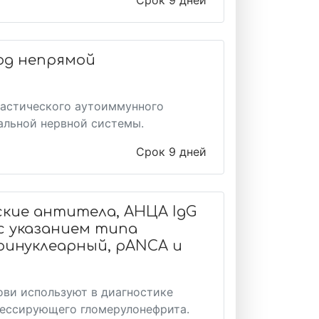
Срок 9 дней
од непрямой
ластического аутоиммунного
альной нервной системы.
Срок 9 дней
ие антитела, АНЦА IgG
с указанием типа
ринуклеарный, pANCA и
ови используют в диагностике
рессирующего гломерулонефрита.