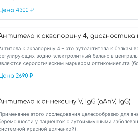
Цена
4300 ₽
Антитела к аквапорину 4, диагностик
Антитела к аквапорину 4 – это аутоантитела к белкам 
регулирующих водно-электролитный баланс в централь
являются серологическим маркером оптикомиелита (бол
Цена
2690 ₽
Антитела к аннексину V, IgG (aAnV, IgG)
Применение этого исследования целесообразно для ан
беременности у пациенток с аутоиммунными заболеван
системной красной волчанкой).