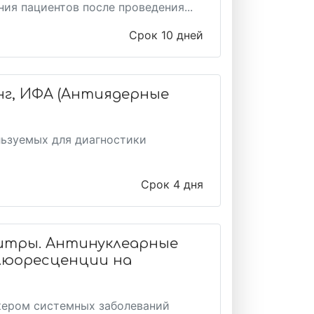
ия пациентов после проведения...
Срок 10 дней
нг, ИФА (Антиядерные
льзуемых для диагностики
Срок 4 дня
титры. Антинуклеарные
люоресценции на
кером системных заболеваний