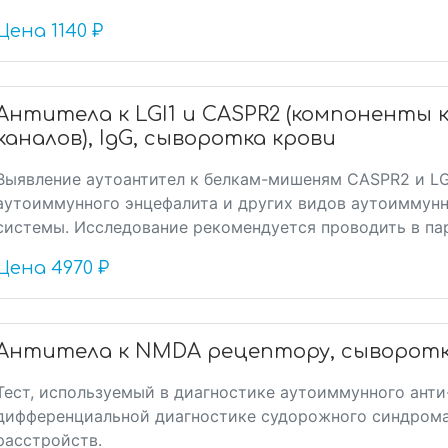
Цена
1140 ₽
Антитела к LGI1 и CASPR2 (компоненты 
каналов), IgG, сыворотка крови
Выявление аутоантител к белкам-мишеням CASPR2 и LG
аутоиммунного энцефалита и других видов аутоиммунн
системы. Исследование рекомендуется проводить в пар
Цена
4970 ₽
Антитела к NMDA рецептору, сыворотк
Тест, используемый в диагностике аутоиммунного ант
дифференциальной диагностике судорожного синдрома
расстройств.