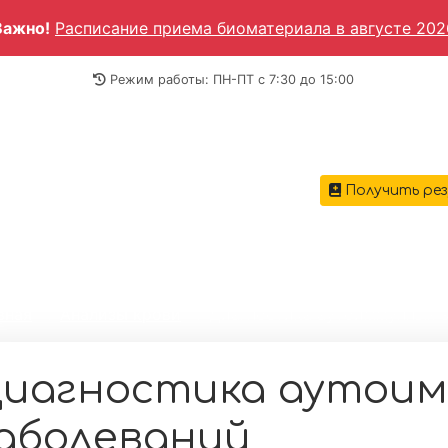
Важно!
Расписание приема биоматериала в августе 202
Режим работы: ПН-ПТ c 7:30 до 15:00
Получить ре
ГЛАВН
вная
→
Анализы крови
→
Диагностика аутоиммунных 
иагностика аутои
аболеваний