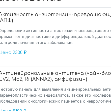
Активность ангиотензин-превращающ
(АПФ)
Определение активности ангиотензин-превращающего 
применяют в диагностике и дифференциальной диагнос
контроля лечения этого заболевания.
Цена
2300 ₽
Антинейрональные антитела (лайн-блот: H
CV2, Ма2, Ri (ANNA2), амфифизин)
Тестовую панель для выявления антинейрональных ант
паранеопластических энцефалитов. Также это исследо
обследовании онкологических пациентов с неврологиче