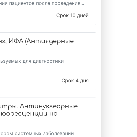
ия пациентов после проведения...
Срок 10 дней
нг, ИФА (Антиядерные
льзуемых для диагностики
Срок 4 дня
титры. Антинуклеарные
люоресценции на
кером системных заболеваний