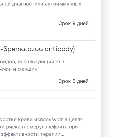
льной диагностики аутоиммунных
Срок 9 дней
-Spematozoa antibody)
озоидов, использующийся в
жчин и женщин.
Срок 5 дней
оротке крови используют в целях
ки риска гломерулонефрита при
 эффективности терапии...