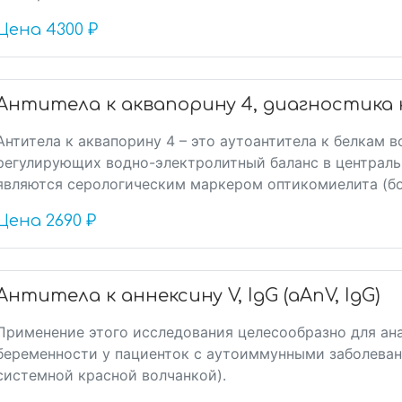
Цена
4300 ₽
Антитела к аквапорину 4, диагностик
Антитела к аквапорину 4 – это аутоантитела к белкам 
регулирующих водно-электролитный баланс в централь
являются серологическим маркером оптикомиелита (бол
Цена
2690 ₽
Антитела к аннексину V, IgG (aAnV, IgG)
Применение этого исследования целесообразно для ан
беременности у пациенток с аутоиммунными заболеван
системной красной волчанкой).