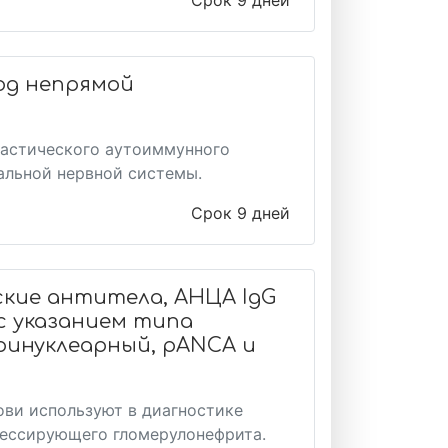
Срок 9 дней
од непрямой
ластического аутоиммунного
альной нервной системы.
Срок 9 дней
ие антитела, АНЦА IgG
с указанием типа
ринуклеарный, pANCA и
ови используют в диагностике
рессирующего гломерулонефрита.