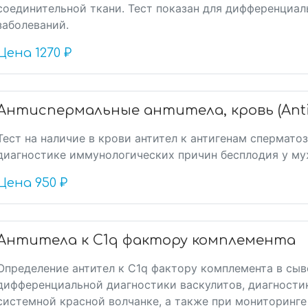
соединительной ткани. Тест показан для дифференциа
заболеваний.
Цена
1270 ₽
Антиспермальные антитела, кровь (Anti
Тест на наличие в крови антител к антигенам спермат
диагностике иммунологических причин бесплодия у му
Цена
950 ₽
Антитела к C1q фактору комплемента
Определение антител к C1q фактору комплемента в сыв
дифференциальной диагностики васкулитов, диагности
системной красной волчанке, а также при мониторинге