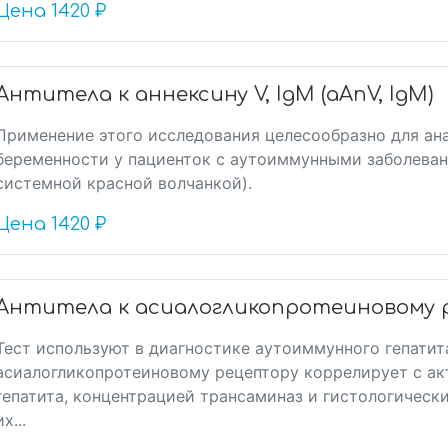
Цена
1420 ₽
Антитела к аннексину V, IgM (aAnV, IgM)
Применение этого исследования целесообразно для ан
беременности у пациенток с аутоиммунными заболеван
системной красной волчанкой).
Цена
1420 ₽
Антитела к асиалогликопротеиновому р
Тест используют в диагностике аутоиммунного гепатита
асиалогликопротеиновому рецептору коррелирует с а
гепатита, концентрацией трансаминаз и гистологическ
их...