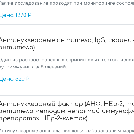
Также исследование проводят при мониторинге состоян
Цена
1270 ₽
Антинуклеарные антитела, IgG, скрини
антитела)
Один из распространенных скрининговых тестов, испо
аутоиммунных заболеваний.
Цена
520 ₽
Антинуклеарный фактор (АНФ, HEp-2, 
антитела методом непрямой иммуноф
препаратах HEp-2-клеток)
Антинуклеарные антитела являются лабораторным мар