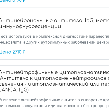
Цена
5190 ₽
Антинейрональные антитела, IgG, мет
иммунофлуоресценции
Тест используют в комплексной диагностике паранеоп
энцефалита и других аутоиммунных заболеваний центр
Цена
2710 ₽
Антинейтрофильные цитоплазматическ
(Антитела к цитоплазме нейтрофилов 
свечения - цитоплазматический или пе
cANCA, IgG)
Выявление антинейтрофильных антител в сыворотке кр
системных васкулитов и идиопатического быстропрог