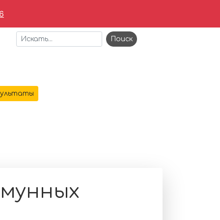
6
+7 473 221-64-69
зультаты
АЯ
О КОМПАНИИ
УСЛУГИ
КОНТАКТЫ
заболеваний
ммунных