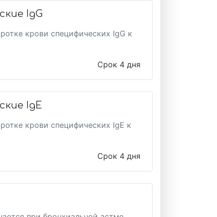
ские IgG
ротке крови специфических IgG к
Срок 4 дня
ские IgЕ
ротке крови специфических IgE к
Срок 4 дня
чается при бронхиальной астме,