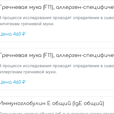
Гречневая мука (F11), аллерген-специфиче
В процессе исследования проводят определение в сыво
антигенам гречневой муки.
Цена
460 ₽
Гречневая мука (F11), аллерген-специфиче
В процессе исследования проводят определение в сыво
аллергенам гречневой муки.
Цена
460 ₽
Иммуноглобулин Е общий (IgE общий)
Повышение уровня общего IgE в сыворотке крови отме