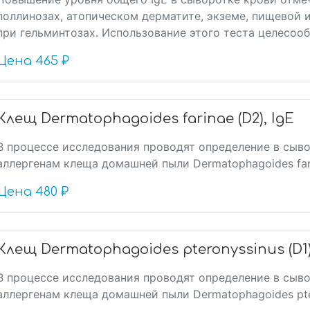
поллинозах, атопическом дерматите, экземе, пищевой и
при гельминтозах. Использование этого теста целесообр
Цена
465 ₽
Клещ Dermatophagoides farinae (D2), IgE
В процессе исследования проводят определение в сыво
аллергенам клеща домашней пыли Dermatophagoides far
Цена
480 ₽
Клещ Dermatophagoides pteronyssinus (D1)
В процессе исследования проводят определение в сыво
аллергенам клеща домашней пыли Dermatophagoides pte