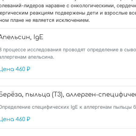
олеваний-лидеров наравне с онкологическими, сердеч
ергическим реакциям подвержены дети и взрослые все
ном плане не является исключением.
Апельсин, IgE
В процессе исследования проводят определение в сыво
аллергенам апельсина.
Цена
460 ₽
Берёза, пыльца (Т3), аллерген-специфиче
Определение специфических IgE к аллергенам пыльцы б
Цена
460 ₽