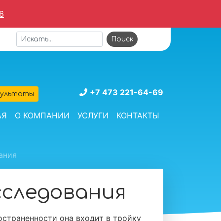
6
+7 473 221-64-69
зультаты
АЯ
О КОМПАНИИ
УСЛУГИ
КОНТАКТЫ
ания
сследования
страненности она входит в тройку