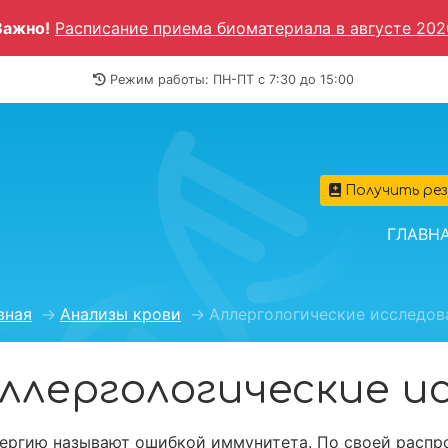
Важно!
Расписание приема биоматериала в августе 202
Режим работы: ПН-ПТ c 7:30 до 15:00
Получить ре
ГЛАВН
вная
→
Анализы крови
→
Аллергологические исследов
ллергологические и
ергию называют ошибкой иммунитета. По своей распро