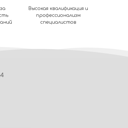
за
Высокая квалификация и
сть
профессионализм
ваний
специалистов
24