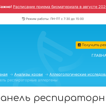
Важно!
Расписание приема биоматериала в августе 202
Режим работы: ПН-ПТ c 7:30 до 15:00
Получить ре
ГЛАВН
вная
→
Анализы крови
→
Аллергологические исследов
ель респираторные аллергены
анель респираторн