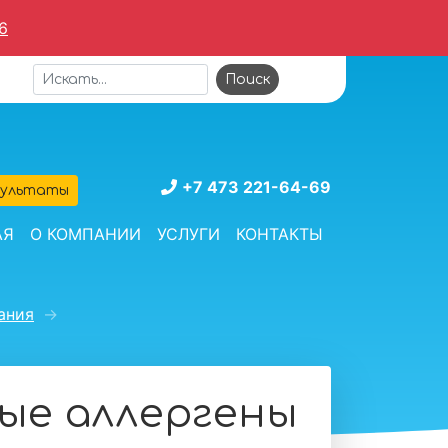
6
+7 473 221-64-69
зультаты
АЯ
О КОМПАНИИ
УСЛУГИ
КОНТАКТЫ
ания
→
ые аллергены