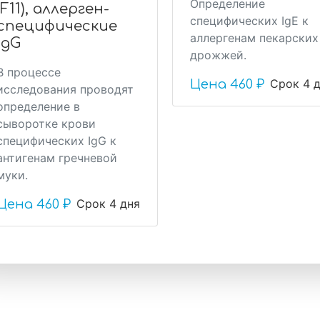
Определение
(F11), аллерген-
специфических IgE к
специфические
аллергенам пекарских
IgG
дрожжей.
В процессе
Срок 4 
Цена
460 ₽
исследования проводят
определение в
сыворотке крови
специфических IgG к
антигенам гречневой
муки.
Срок 4 дня
Цена
460 ₽