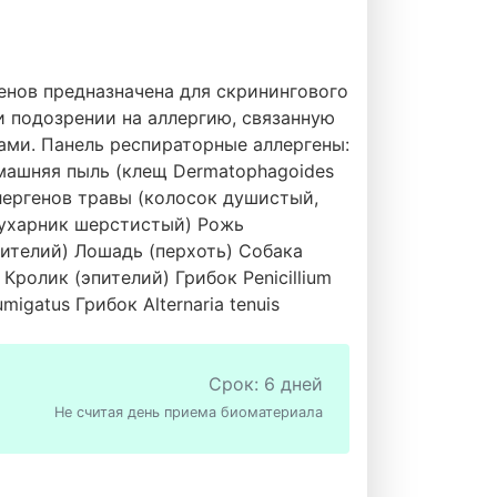
нов предназначена для скринингового
и подозрении на аллергию, связанную
ми. Панель респираторные аллергены:
омашняя пыль (клещ Dermatophagoides
лергенов травы (колосок душистый,
бухарник шерстистый) Рожь
ителий) Лошадь (перхоть) Собака
Кролик (эпителий) Грибок Penicillium
migatus Грибок Alternaria tenuis
Срок: 6 дней
Не считая день приема биоматериала