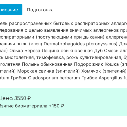
писание
Подготовка
ель распространенных бытовых респираторных аллерге
ледования с целью выявления значимых аллергенов пр
еспираторными (поступающими при дыхании) аллергена
ашняя пыль (клещ Dermatophagoides pteronyssinus) Д
inae) Ольха Береза Лещина обыкновенная Дуб Смесь ал
ь многолетняя, тимофеевка, рожь культивированная, 
голетняя Полынь обыкновенная Подорожник Кошка (эп
ителий) Морская свинка (эпителий) Хомячок (эпителий) 
atum Грибок Cladosporium herbarum Грибок Aspergillus fu
Цена
3550 ₽
Взятие биоматериала +150 ₽