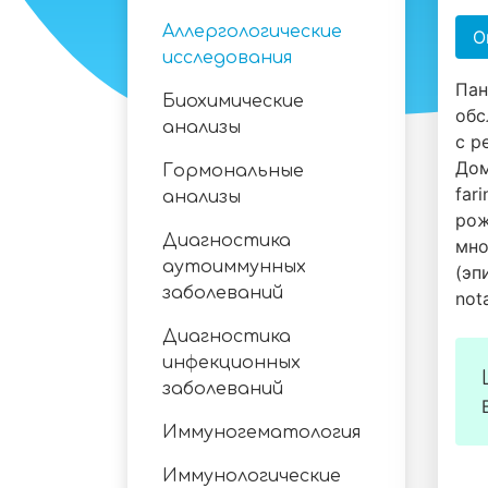
Аллергологические
О
исследования
Пан
Биохимические
обс
анализы
с р
Дом
Гормональные
far
анализы
рож
Диагностика
мно
аутоиммунных
(эп
заболеваний
not
Диагностика
инфекционных
заболеваний
Иммуногематология
Иммунологические