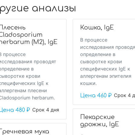
ругие анализы
Плесень
Кошка, IgE
Cladosporium
В процессе
herbarum (M2), IgE
исследования провод
В процессе
определение в
исследования проводят
сыворотке крови
определение в
специфических IgE к
сыворотке крови
аллергенам эпителия
специфических IgE к
кошки.
аллергенам плесени
Срок 4 
Цена
460 ₽
Cladosporium herbarum.
Срок 4 дня
Цена
480 ₽
Пекарские
дрожжи, IgE
Гречневая мука