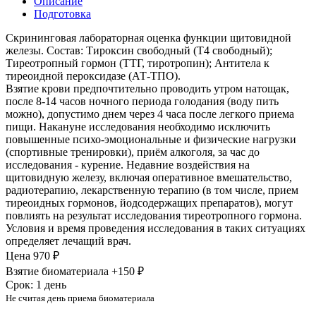
Описание
Подготовка
Скрининговая лабораторная оценка функции щитовидной
железы. Состав: Тироксин свободный (Т4 свободный);
Тиреотропный гормон (ТТГ, тиротропин); Антитела к
тиреоидной пероксидазе (АТ-ТПО).
Взятие крови предпочтительно проводить утром натощак,
после 8-14 часов ночного периода голодания (воду пить
можно), допустимо днем через 4 часа после легкого приема
пищи. Накануне исследования необходимо исключить
повышенные психо-эмоциональные и физические нагрузки
(спортивные тренировки), приём алкоголя, за час до
исследования - курение. Недавние воздействия на
щитовидную железу, включая оперативное вмешательство,
радиотерапию, лекарственную терапию (в том числе, прием
тиреоидных гормонов, йодсодержащих препаратов), могут
повлиять на результат исследования тиреотропного гормона.
Условия и время проведения исследования в таких ситуациях
определяет лечащий врач.
Цена
970 ₽
Взятие биоматериала +150 ₽
Срок: 1 день
Не считая день приема биоматериала