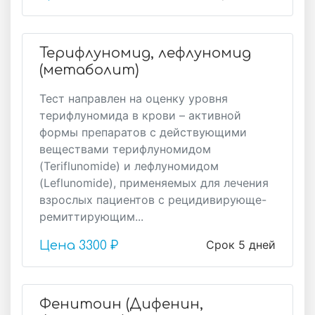
Терифлуномид, лефлуномид
(метаболит)
Тест направлен на оценку уровня
терифлуномида в крови – активной
формы препаратов с действующими
веществами терифлуномидом
(Teriflunomide) и лефлуномидом
(Leflunomide), применяемых для лечения
взрослых пациентов с рецидивирующе-
ремиттирующим...
Срок 5 дней
Цена
3300 ₽
Фенитоин (Дифенин,