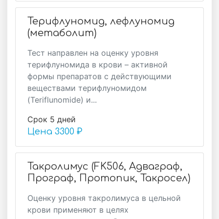
Терифлуномид, лефлуномид
(метаболит)
Тест направлен на оценку уровня
терифлуномида в крови – активной
формы препаратов с действующими
веществами терифлуномидом
(Teriflunomide) и...
Срок 5 дней
Цена
3300 ₽
Такролимус (FK506, Адваграф,
Програф, Протопик, Такросел)
Оценку уровня такролимуса в цельной
крови применяют в целях