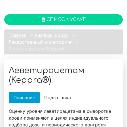
СПИСОК УСЛУГ
Главная
→
Анализы крови
→
Лекарственный мониторинг
→
Леветирацетам (Keppra®)
Леветирацетам
(Keppra®)
Описание
Подготовка
Оценку уровня леветирацетама в сыворотке
крови применяют в целях индивидуального
подбора дозы и периодического контроля