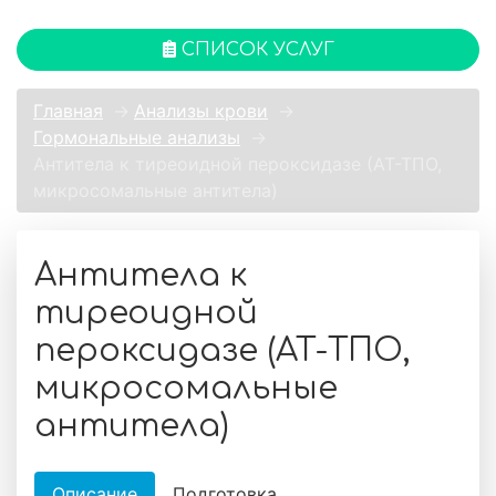
СПИСОК УСЛУГ
Главная
→
Анализы крови
→
Гормональные анализы
→
Антитела к тиреоидной пероксидазе (АТ-ТПО,
микросомальные антитела)
Антитела к
тиреоидной
пероксидазе (АТ-ТПО,
микросомальные
антитела)
Описание
Подготовка