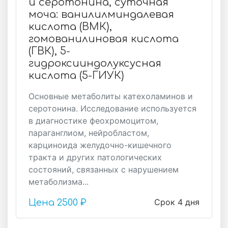
и серотонина, суточная
моча: ванилилминдалевая
кислота (ВМК),
гомованилиновая кислота
(ГВК), 5-
гидроксииндолуксусная
кислота (5-ГИУК)
Основные метаболиты катехоламинов и
серотонина. Исследование используется
в диагностике феохромоцитом,
параганглиом, нейробластом,
карциноида желудочно-кишечного
тракта и других патологических
состояний, связанных с нарушением
метаболизма...
Срок 4 дня
Цена
2500 ₽