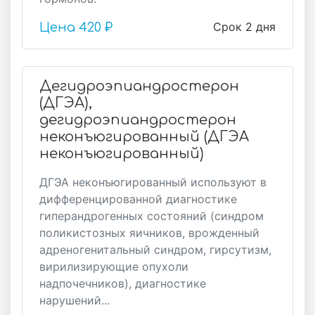
Срок 2 дня
Цена
420 ₽
Дегидроэпиандростерон
(ДГЭА),
дегидроэпиандростерон
неконъюгированный (ДГЭА
неконъюгированный)
ДГЭА неконъюгированный используют в
дифференцированной диагностике
гиперандрогенных состояний (синдром
поликистозных яичников, врожденный
адреногенитальный синдром, гирсутизм,
вирилизирующие опухоли
надпочечников), диагностике
нарушений...