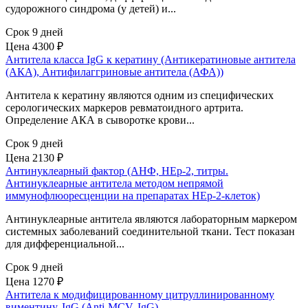
судорожного синдрома (у детей) и...
Срок 9 дней
Цена
4300 ₽
Антитела класса IgG к кератину (Антикератиновые антитела
(АКА), Антифилаггриновые антитела (АФА))
Антитела к кератину являются одним из специфических
серологических маркеров ревматоидного артрита.
Определение АКА в сыворотке крови...
Срок 9 дней
Цена
2130 ₽
Антинуклеарный фактор (АНФ, HEp-2, титры.
Антинуклеарные антитела методом непрямой
иммунофлюоресценции на препаратах HEp-2-клеток)
Антинуклеарные антитела являются лабораторным маркером
системных заболеваний соединительной ткани. Тест показан
для дифференциальной...
Срок 9 дней
Цена
1270 ₽
Антитела к модифицированному цитруллинированному
виментину, IgG (Anti-MCV, IgG)