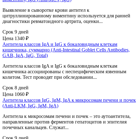
Выявление в сыворотке крови антител к
цитруллинированному виментину используется для ранней
диагностики ревматоидного артрита, оценки...
Срок 9 дней
Цена
1340 ₽
Антитела классов IgA и IgG к бокаловидным клеткам
кишечника, суммарно (Anti-Intestinal Goblet Cells Antibodies,
GAB, IgA, IgG, Total)
Антитела классов IgA и IgG к бокаловидным клеткам
кишечника ассоциированы с неспецифическим язвенным
колитом. Тест проводят при обследовании...
Срок 8 дней
Цена
1060 ₽
Антитела классов IgG, IgM, IgA к микросомам печени и почек
(Anti-LKM, IgG, IgM, IgA)
Антитела к микросомам печени и почек – это аутоантитела,
направленные против ферментов гепатоцитов и эпителия
почечных канальцев. Служат...
Срок 9 дней