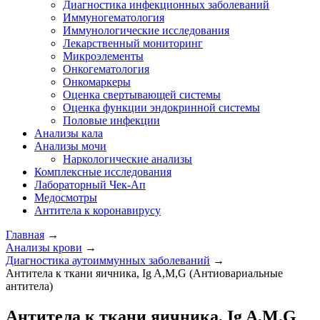
Диагностика инфекционных заболеваний
Иммуногематология
Иммунологические исследования
Лекарственный мониторинг
Микроэлементы
Онкогематология
Онкомаркеры
Оценка свертывающей системы
Оценка функции эндокринной системы
Половые инфекции
Анализы кала
Анализы мочи
Наркологические анализы
Комплексные исследования
Лабораторный Чек-Ап
Медосмотры
Антитела к коронавирусу
Главная
→
Анализы крови
→
Диагностика аутоиммунных заболеваний
→
Антитела к ткани яичника, Ig A,M,G (Антиовариальные
антитела)
Антитела к ткани яичника, Ig A,M,G