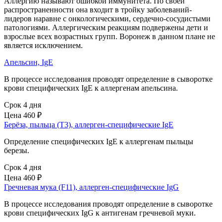
Аллергию называют ошибкой иммунитета. По своей
распространенности она входит в тройку заболеваний-
лидеров наравне с онкологическими, сердечно-сосудистыми
патологиями. Аллергическим реакциям подвержены дети и
взрослые всех возрастных групп. Воронеж в данном плане не
является исключением.
Апельсин, IgE
В процессе исследования проводят определение в сыворотке
крови специфических IgE к аллергенам апельсина.
Срок 4 дня
Цена
460 ₽
Берёза, пыльца (Т3), аллерген-специфические IgЕ
Определение специфических IgE к аллергенам пыльцы
березы.
Срок 4 дня
Цена
460 ₽
Гречневая мука (F11), аллерген-специфические IgG
В процессе исследования проводят определение в сыворотке
крови специфических IgG к антигенам гречневой муки.