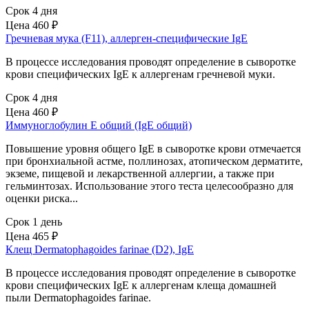
Срок 4 дня
Цена
460 ₽
Гречневая мука (F11), аллерген-специфические IgЕ
В процессе исследования проводят определение в сыворотке
крови специфических IgE к аллергенам гречневой муки.
Срок 4 дня
Цена
460 ₽
Иммуноглобулин Е общий (IgE общий)
Повышение уровня общего IgE в сыворотке крови отмечается
при бронхиальной астме, поллинозах, атопическом дерматите,
экземе, пищевой и лекарственной аллергии, а также при
гельминтозах. Использование этого теста целесообразно для
оценки риска...
Срок 1 день
Цена
465 ₽
Клещ Dermatophagoides farinae (D2), IgE
В процессе исследования проводят определение в сыворотке
крови специфических IgE к аллергенам клеща домашней
пыли Dermatophagoides farinae.