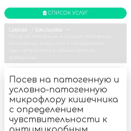
СПИСОК УСЛУГ
Главная
→
Бак посевы
→
Посев на патогенную и условно-патогенную
микрофлору кишечника с определением
чувствительности к антимикробным
препаратам
Посев на патогенную и
условно-патогенную
микрофлору кишечника
с определением
чувствительности к
антимикробным