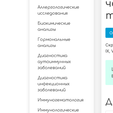
ч
Аллергологические
т
исследования
Биохимические
анализы
О
Гормональные
Скр
анализы
IX,
Диагностика
аутоиммунных
заболеваний
Диагностика
инфекционных
заболеваний
Д
Иммуногематология
Иммунологические