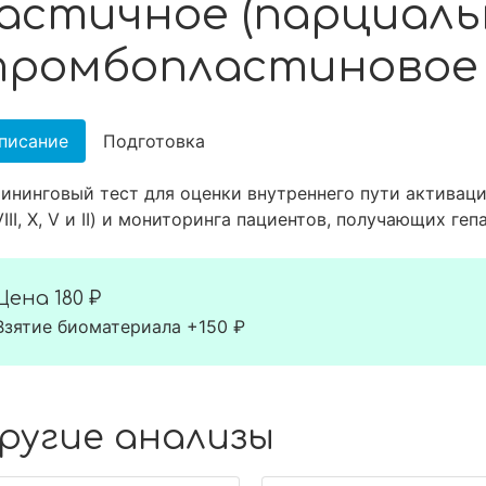
астичное (парциаль
ромбопластиновое 
писание
Подготовка
ининговый тест для оценки внутреннего пути активации
 VIII, X, V и II) и мониторинга пациентов, получающих г
Цена
180 ₽
Взятие биоматериала +150 ₽
ругие анализы