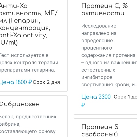
Анти-Ха
Протеин C, %
активность, МЕ/
активности
мл (Гепарин,
Исследование
концентрация,
направлено на
anti-Xa activity,
определение
IU/ml)
процентного
Тест используется в
содержания протеина
целях контроля терапии
– одного из важнейши
препаратами гепарина.
естественных
ингибиторов
Срок 2 дня
Цена
1800 ₽
свертывания крови, и..
Срок 1 д
Цена
2300
Фибриноген
₽
Белок, предшественник
фибрина,
Протеин S
составляющего основу
свободный