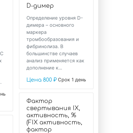
D-димер
Определение уровня D-
димера – основного
маркера
тромбообразования и
фибринолиза. В
 С
большинстве случаев
х
анализ применяется как
дополнение к...
Срок 1 день
Цена
800 ₽
.
ень
Фактор
свертывания IX,
активность, %
(FIX активность,
фактор