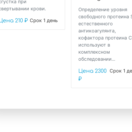
сгустка при
свертывании крови.
Определение уровня
свободного протеина 
Срок 1 день
Цена
210 ₽
естественного
антикоагулянта,
кофактора протеина С
используют в
комплексном
обследовании...
Срок 1 д
Цена
2300
₽