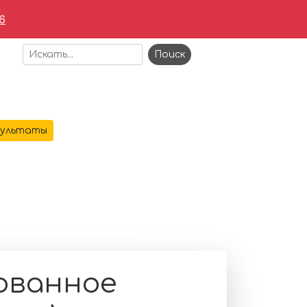
6
+7 473 221-64-69
зультаты
АЯ
О КОМПАНИИ
УСЛУГИ
КОНТАКТЫ
емы
→
омбопластиновое время)
ованное