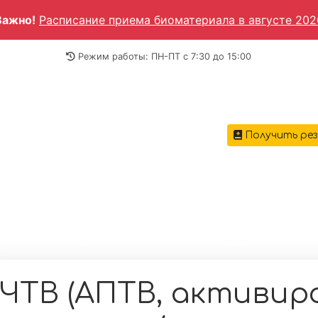
Важно!
Расписание приема биоматериала в августе 202
Режим работы: ПН-ПТ c 7:30 до 15:00
Получить ре
ГЛАВН
вная
→
Анализы крови
→
Оценка свертывающей сист
В (АПТВ, активированное частичное (парциальное) тр
ЧТВ (АПТВ, активир