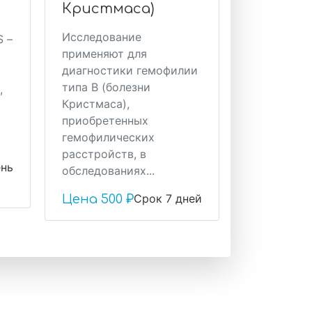
Кристмаса)
Исследование
S –
применяют для
диагностики гемофилии
типа B (болезни
,
Кристмаса),
приобретенных
гемофилических
расстройств, в
ень
обследованиях...
Срок 7 дней
Цена
500 ₽