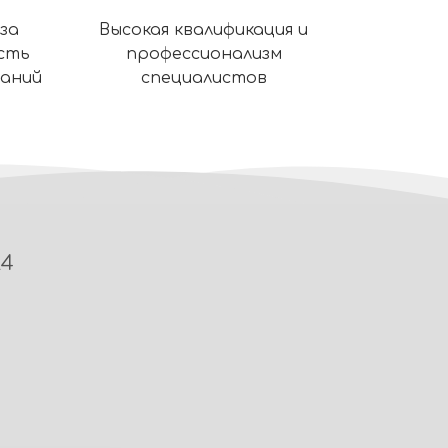
за
Высокая квалификация и
сть
профессионализм
ваний
специалистов
24