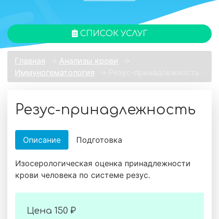
СПИСОК УСЛУГ
Главная
→
Анализы крови
→
Иммуногематология
→
Резус-принадлежность
Резус-принадлежность
Описание
Подготовка
Изосерологическая оценка принадлежности
крови человека по системе резус.
Цена
150 ₽