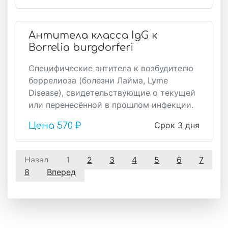
Антитела класса IgG к
Borrelia burgdorferi
Специфические антитела к возбудителю
боррелиоза (болезни Лайма, Lyme
Disease), свидетельствующие о текущей
или перенесённой в прошлом инфекции.
Срок 3 дня
Цена
570 ₽
Назад
1
2
3
4
5
6
7
8
Вперед