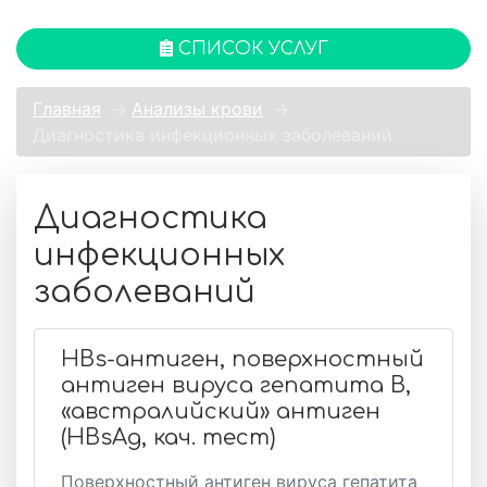
СПИСОК УСЛУГ
Главная
→
Анализы крови
→
Диагностика инфекционных заболеваний
Диагностика
инфекционных
заболеваний
HBs-антиген, поверхностный
антиген вируса гепатита B,
«австралийский» антиген
(HBsAg, кач. тест)
Поверхностный антиген вируса гепатита