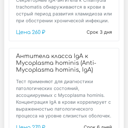
Секреторные IgA-антитела к Chlamydia
trachomatis обнаруживаются в крови в
острый период развития хламидиоза или
при обострении хронической инфекции.
Срок 3 дня
Цена
260 ₽
Антитела класса IgA к
Mycoplasma hominis (Anti-
Mycoplasma hominis, IgA)
Тест применяют для диагностики
патологических состояний,
ассоциируемых с Mycoplasma hominis.
Концентрация IgA в крови коррелирует с
выраженностью патологического
процесса на уровне слизистых оболочек.
Срок 6 дней
Цена
270 ₽