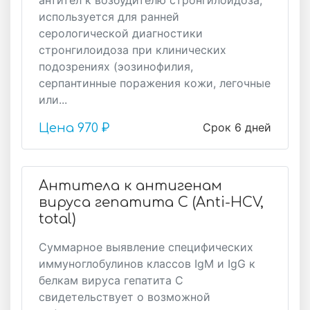
антител к возбудителю стронгилоидоза,
используется для ранней
серологической диагностики
стронгилоидоза при клинических
подозрениях (эозинофилия,
серпантинные поражения кожи, легочные
или...
Срок 6 дней
Цена
970 ₽
Антитела к антигенам
вируса гепатита C (Anti-HCV,
total)
Суммарное выявление специфических
иммуноглобулинов классов IgM и IgG к
белкам вируса гепатита С
свидетельствует о возможной