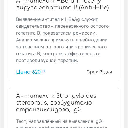
Антитела к HBе-антигену
вируса гепатита B (Anti-HBе)
Выявление антител к HBеAg служит
свидетельством перенесенного острого
гепатита В, показателем ремиссии.
Анализ можно применять в наблюдении
за течением острого или хронического
гепатита В, контроля эффективности
противовирусной терапии.
Срок 2 дня
Цена
620 ₽
Антитела к Strongyloides
stercoralis, возбудителю
стронгилоидоза, IgG
Тест, направленный на выявление IgG-