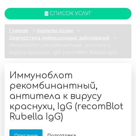
СПИСОК УСЛУГ
Главная
→
Анализы крови
→
Диагностика инфекционных заболеваний
→
Иммуноблот рекомбинантный, антитела к
вирусу краснухи, IgG (recomBlot Rubella IgG)
Иммуноблот
рекомбинантный,
антитела к вирусу
краснухи, IgG (recomBlot
Rubella IgG)
Описание
Подготовка