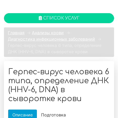
СПИСОК УСЛУГ
Главная
→
Анализы крови
→
Диагностика инфекционных заболеваний
→
Герпес-вирус человека 6 типа, определение
ДНК (HHV-6, DNA) в сыворотке крови
Герпес-вирус человека 6
типа, определение ДНК
(HHV-6, DNA) в
сыворотке крови
Описание
Подготовка