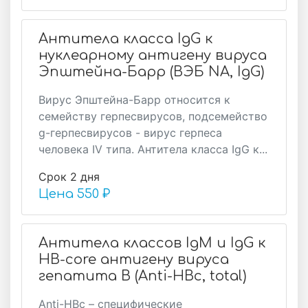
Антитела класса IgG к
нуклеарному антигену вируса
Эпштейна-Барр (ВЭБ NA, IgG)
Вирус Эпштейна-Барр относится к
семейству герпесвирусов, подсемейство
g-герпесвирусов - вирус герпеса
человека IV типа. Антитела класса IgG к...
Срок 2 дня
Цена
550 ₽
Антитела классов IgM и IgG к
HB-core антигену вируса
гепатита B (Anti-HBс, total)
Anti-HBc – специфические