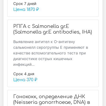
Срок 7 дней
Цена
1870 ₽
РПГА с Salmonella gr.E
(Salmonella gr.E antibodies, IHA)
Выявление антител к O-антигену
сальмонелл серогруппы E применяют в
качестве вспомогательного теста при
диагностике острых кишечных
инфекций...
Срок 4 дня
Цена
370 ₽
Гонококк, определение ДНК
(Neisseria gonorrhoeae, DNA) в