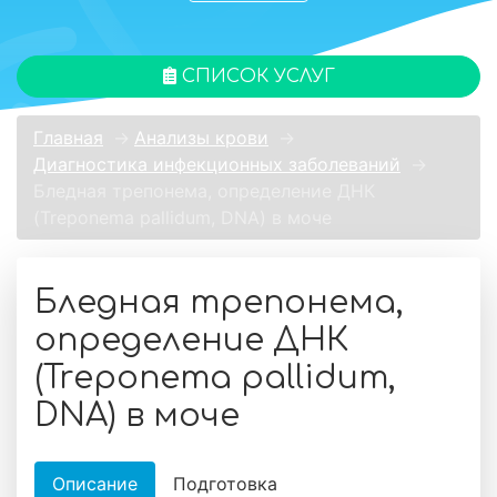
СПИСОК УСЛУГ
Главная
→
Анализы крови
→
Диагностика инфекционных заболеваний
→
Бледная трепонема, определение ДНК
(Treponema pallidum, DNA) в моче
Бледная трепонема,
определение ДНК
(Treponema pallidum,
DNA) в моче
Описание
Подготовка