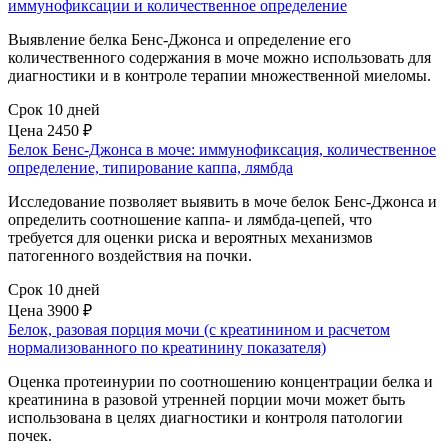
иммунофиксации и количественное определение
Выявление белка Бенс-Джонса и определение его
количественного содержания в моче можно использовать для
диагностики и в контроле терапии множественной миеломы.
Срок 10 дней
Цена
2450 ₽
Белок Бенс-Джонса в моче: иммунофиксация, количественное
определение, типирование каппа, лямбда
Исследование позволяет выявить в моче белок Бенс-Джонса и
определить соотношение каппа- и лямбда-цепей, что
требуется для оценки риска и вероятных механизмов
патогенного воздействия на почки.
Срок 10 дней
Цена
3900 ₽
Белок, разовая порция мочи (с креатинином и расчетом
нормализованного по креатинину показателя)
Оценка протеинурии по соотношению концентрации белка и
креатинина в разовой утренней порции мочи может быть
использована в целях диагностики и контроля патологии
почек.