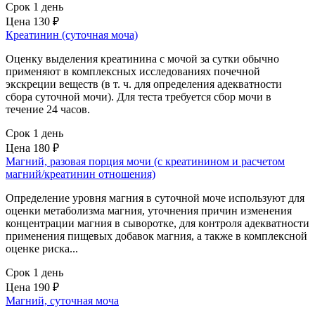
Срок 1 день
Цена
130 ₽
Креатинин (суточная моча)
Оценку выделения креатинина с мочой за сутки обычно
применяют в комплексных исследованиях почечной
экскреции веществ (в т. ч. для определения адекватности
сбора суточной мочи). Для теста требуется сбор мочи в
течение 24 часов.
Срок 1 день
Цена
180 ₽
Магний, разовая порция мочи (с креатинином и расчетом
магний/креатинин отношения)
Определение уровня магния в суточной моче используют для
оценки метаболизма магния, уточнения причин изменения
концентрации магния в сыворотке, для контроля адекватности
применения пищевых добавок магния, а также в комплексной
оценке риска...
Срок 1 день
Цена
190 ₽
Магний, суточная моча