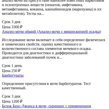
анализ мочи на присутствие наиболее известных наркотиков
и психотропных веществ (опиатов, амфетамина,
метамфетамина, кокаина, каннабиноидов (марихуаны) и их
метаболитов). Тесты на...
Срок 3 дня
Цена
3300 ₽
Анализ мочи общий (Анализ мочи с микроскопией осадка)
Исследование мочи включает в себя определение физических
и химических свойств, оценку качественного и
количественного состава элементов мочевого осадка.
Проводится для диагностики и дифференциальной
диагностики заболеваний почек и...
Срок 1 день
Цена
250 ₽
Барбитураты
Определение присутствия в моче барбитуратов. Тест
качественный.
Срок 3 дня
Цена
1200 ₽
Белок Бенс-Джонса в моче, скрининг с применением