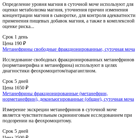
Определение уровня магния в суточной моче используют для
оценки метаболизма магния, уточнения причин изменения
концентрации магния в сыворотке, для контроля адекватности
применения пищевых добавок магния, а также в комплексной
оценке риска...
Срок 1 день
Цена
190 ₽
Метанефрины свободные фракционированные, суточная моча
Исследование свободных фракционированных метанефринов
(норметанерифна и метанефрина) используют в целях
диагностики феохромоцитом/параганглиом.
Срок 5 дней
Цена
1650 ₽
Метанефрины фракционированные (метанефрин,
норметанефрин), деконъюгированные (общие), суточная моча
Измерение экскреции метанефринов в суточной моче
является чувствительным скрининговым исследованием при
подозрении на феохромоцитому.
Срок 5 дней
Цена
2500 ₽