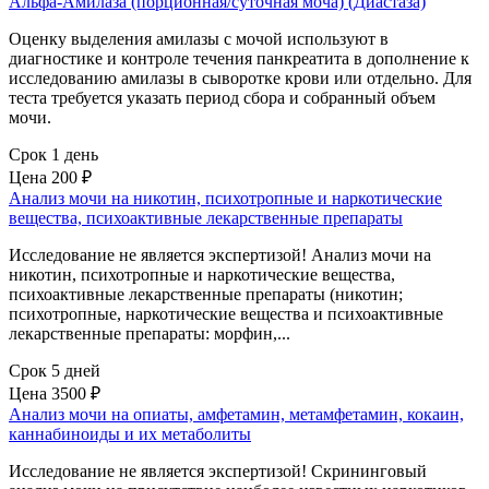
Альфа-Амилаза (порционная/суточная моча) (Диастаза)
Оценку выделения амилазы с мочой используют в
диагностике и контроле течения панкреатита в дополнение к
исследованию амилазы в сыворотке крови или отдельно. Для
теста требуется указать период сбора и собранный объем
мочи.
Срок 1 день
Цена
200 ₽
Анализ мочи на никотин, психотропные и наркотические
вещества, психоактивные лекарственные препараты
Исследование не является экспертизой! Анализ мочи на
никотин, психотропные и наркотические вещества,
психоактивные лекарственные препараты (никотин;
психотропные, наркотические вещества и психоактивные
лекарственные препараты: морфин,...
Срок 5 дней
Цена
3500 ₽
Анализ мочи на опиаты, амфетамин, метамфетамин, кокаин,
каннабиноиды и их метаболиты
Исследование не является экспертизой! Скрининговый