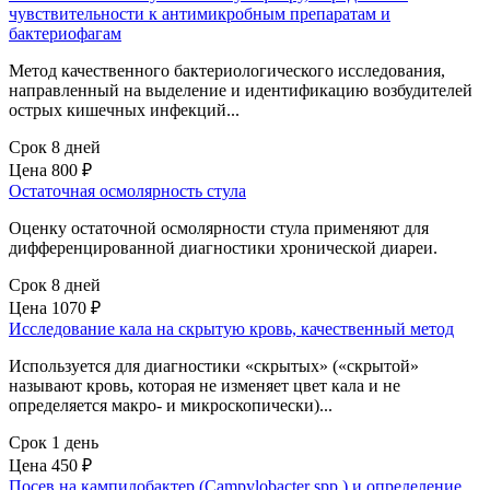
чувствительности к антимикробным препаратам и
бактериофагам
Метод качественного бактериологического исследования,
направленный на выделение и идентификацию возбудителей
острых кишечных инфекций...
Срок 8 дней
Цена
800 ₽
Остаточная осмолярность стула
Оценку остаточной осмолярности стула применяют для
дифференцированной диагностики хронической диареи.
Срок 8 дней
Цена
1070 ₽
Исследование кала на скрытую кровь, качественный метод
Используется для диагностики «скрытых» («скрытой»
называют кровь, которая не изменяет цвет кала и не
определяется макро- и микроскопически)...
Срок 1 день
Цена
450 ₽
Посев на кампилобактер (Campylobacter spp.) и определение