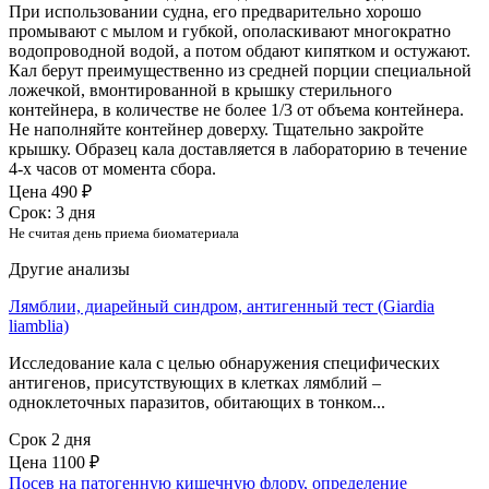
При использовании судна, его предварительно хорошо
промывают с мылом и губкой, ополаскивают многократно
водопроводной водой, а потом обдают кипятком и остужают.
Кал берут преимущественно из средней порции специальной
ложечкой, вмонтированной в крышку стерильного
контейнера, в количестве не более 1/3 от объема контейнера.
Не наполняйте контейнер доверху. Тщательно закройте
крышку. Образец кала доставляется в лабораторию в течение
4-х часов от момента сбора.
Цена
490 ₽
Срок: 3 дня
Не считая день приема биоматериала
Другие анализы
Лямблии, диарейный синдром, антигенный тест (Giardia
liamblia)
Исследование кала с целью обнаружения специфических
антигенов, присутствующих в клетках лямблий –
одноклеточных паразитов, обитающих в тонком...
Срок 2 дня
Цена
1100 ₽
Посев на патогенную кишечную флору, определение